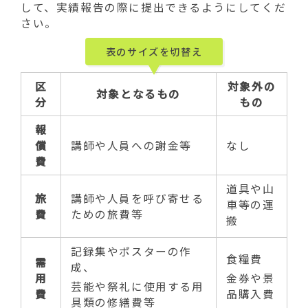
して、実績報告の際に提出できるようにしてくだ
さい。
表のサイズを切替え
区
対象外の
対象となるもの
分
もの
報
償
講師や人員への謝金等
なし
費
道具や山
旅
講師や人員を呼び寄せる
車等の運
費
ための旅費等
搬
記録集やポスターの作
食糧費
需
成、
用
金券や景
芸能や祭礼に使用する用
費
品購入費
具類の修繕費等