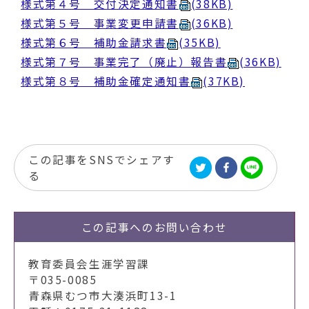
様式第４号 交付決定通知書
(38KB)
様式第５号 事業変更申請書
(36KB)
様式第６号 補助金請求書
(35KB)
様式第７号 事業完了（廃止）報告書
(36KB)
様式第８号 補助金確定通知書
(37KB)
この記事をSNSでシェアす
る
この記事への
お問い合わせ
教育委員会生涯学習課
〒035-0085
青森県むつ市大湊浜町13-1