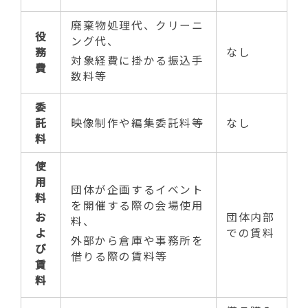
廃棄物処理代、クリーニ
役
ング代、
務
なし
対象経費に掛かる振込手
費
数料等
委
託
映像制作や編集委託料等
なし
料
使
用
団体が企画するイベント
料
を開催する際の会場使用
お
団体内部
料、
よ
での賃料
外部から倉庫や事務所を
び
借りる際の賃料等
賃
料