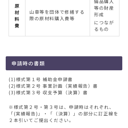
備品購入
原
等の財産
山車等を団体で修繕する
材
形成
際の原材料購入費等
料
につなが
費
るもの
申請時の書類
(1)様式第１号 補助金申請書
(2)様式第２号 事業計画（実績報告）書
(3)様式第３号 収支予算（決算）書
※様式第２号・第３号は、申請時はそれぞれ、
「(実績報告)」・「（決算）」の部分に訂正線を
２本引いてご提出ください。