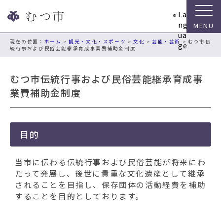
ナ
La
ビ
ng
ゲ
ua
ー
現在の位置：
ホーム
>
観光・文化・スポーツ
>
文化
>
芸能・芸術
> むつ市伝
ge
統行事および民俗芸能継承育成事業費補助金制度
シ
ョ
ン
むつ市伝統行事および民俗芸能継承育成事
ス
業費補助金制度
キ
ッ
プ
メ
目的
ニ
ュ
当市に伝わる伝統行事および民俗芸能が将来にわ
ー
たって発展し、後世に貴重な文化遺産として継承
本
されることを目指し、保存団体の活動経費を補助
文
することを目的としております。
へ
移