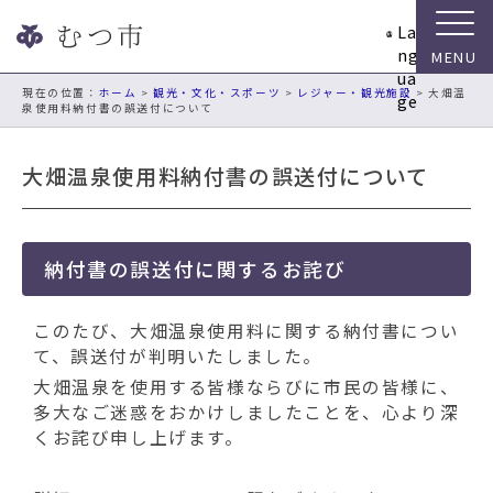
ナ
La
ビ
ng
ゲ
ua
ー
現在の位置：
ホーム
>
観光・文化・スポーツ
>
レジャー・観光施設
> 大畑温
ge
泉使用料納付書の誤送付について
シ
ョ
ン
大畑温泉使用料納付書の誤送付について
ス
キ
ッ
プ
納付書の誤送付に関するお詫び
メ
ニ
このたび、大畑温泉使用料に関する納付書につい
ュ
て、誤送付が判明いたしました。
ー
大畑温泉を使用する皆様ならびに市民の皆様に、
本
多大なご迷惑をおかけしましたことを、心より深
文
くお詫び申し上げます。
へ
移