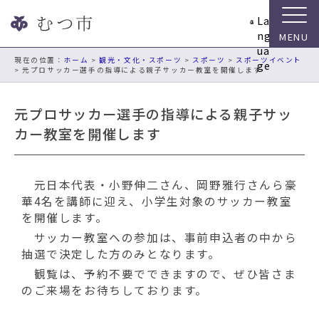
ナ
La
ビ
ng
ゲ
ua
ー
現在の位置：
ホーム
>
観光・文化・スポーツ
>
スポーツ
>
スポーツイベント
ge
> 元プロサッカー選手の指導による親子サッカー教室を開催します
シ
ョ
ン
元プロサッカー選手の指導による親子サッ
ス
カー教室を開催します
キ
ッ
プ
元日本代表・小野伸二さん、岡野雅行さんら豪
メ
華4名を講師に迎え、小学生対象のサッカー教室
ニ
を開催します。
ュ
ー
サッカー教室への参加は、事前申込者の中から
本
抽選で決定した方のみとなります。
文
観覧は、予約不要でできますので、ぜひ皆さま
へ
のご来場をお待ちしております。
移