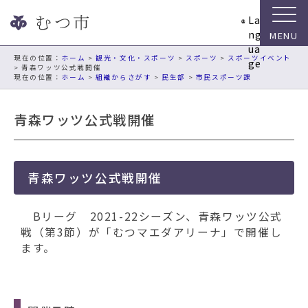
ナ
La
ビ
ng
ゲ
ua
ー
現在の位置：
ホーム
>
観光・文化・スポーツ
>
スポーツ
>
スポーツイベント
ge
> 青森ワッツ公式戦開催
シ
ホーム
>
組織からさがす
>
民生部
>
市民スポーツ課
ョ
ン
青森ワッツ公式戦開催
ス
キ
ッ
プ
青森ワッツ公式戦開催
メ
ニ
ュ
Bリーグ 2021-22シーズン、青森ワッツ公式
ー
戦（第3節）が「むつマエダアリーナ」で開催し
本
ます。
文
へ
移