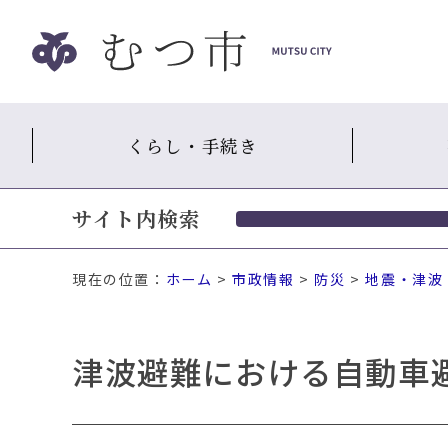
ナ
ビ
ゲ
ー
シ
くらし・手続き
ョ
ン
ス
サイト内検索
キ
ッ
プ
現在の位置：
ホーム
>
市政情報
>
防災
>
地震・津波
メ
ニ
ュ
津波避難における自動車
ー
本
文
へ