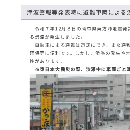
移
動
津波警報等発表時に避難車両による
す
る
令和７年12月８日の青森県東方沖地震発
る渋滞が発生しました。
自動車による避難は迅速にでき、また避難
確保等に便利です。しかし、渋滞の発生や
性があります。
※東日本大震災の際、渋滞中に車両ごと