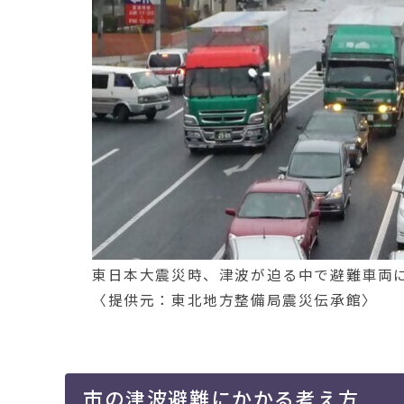
東日本大震災時、津波が迫る中で避難車両
〈提供元：東北地方整備局震災伝承館〉
市の津波避難にかかる考え方