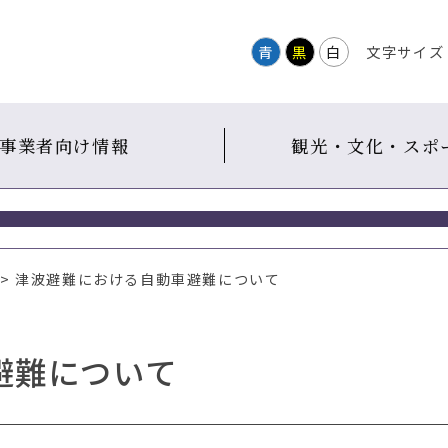
青
黒
白
文字サイズ
事業者向け情報
観光・文化・スポ
> 津波避難における自動車避難について
避難について