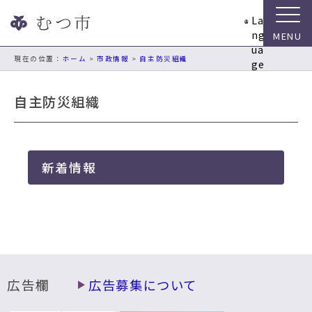
ナ
La
ビ
ng
ゲ
ua
ー
現在の位置：
ホーム
>
市政情報
>
自主防災組織
ge
シ
ョ
自主防災組織
ン
ス
キ
ッ
新着情報
プ
メ
ニ
ュ
ー
本
文
へ
広告欄
広告募集について
移