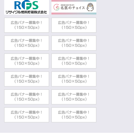
動
す
る