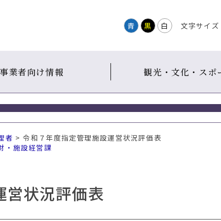
青
黒
白
文字サイズ
事業者向け情報
観光・文化・スポ
理者
> 令和７年度指定管理施設運営状況評価表
財・施設経営課
運営状況評価表