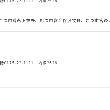
75-22-1111 内線2626
 むつ市営永下牧野、むつ市営金谷沢牧野、むつ市宮後
75-22-1111 内線2626