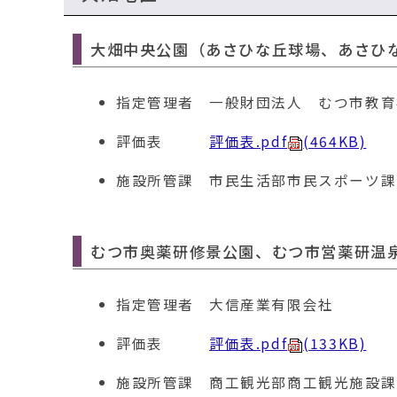
大畑中央公園（あさひな丘球場、あさひ
指定管理者
一般財団法人 むつ市教育
評価表
評価表.pdf
(464KB)
施設所管課
市民生活部市民スポーツ課 電話
むつ市奥薬研修景公園、むつ市営薬研温
指定管理者
大信産業有限会社
評価表
評価表.pdf
(133KB)
施設所管課
商工観光部商工観光施設課 電話