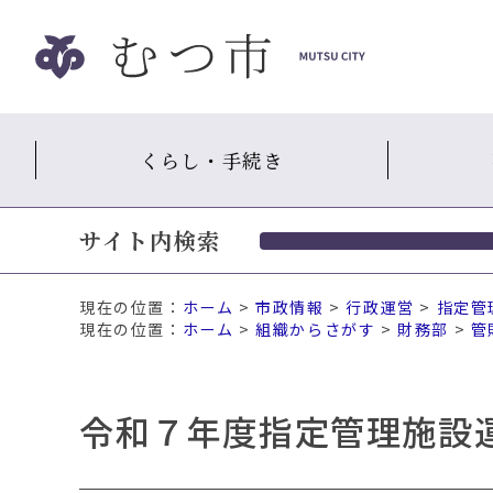
ナ
ビ
ゲ
ー
シ
くらし・手続き
ョ
ン
ス
サイト内検索
キ
ッ
プ
現在の位置：
ホーム
>
市政情報
>
行政運営
>
指定管
メ
ホーム
>
組織からさがす
>
財務部
>
管
ニ
ュ
ー
令和７年度指定管理施設
本
文
へ