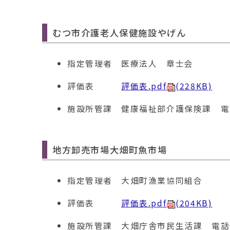
むつ市介護老人保健施設やげん
指定管理者
医療法人 章士会
評価表
評価表.pdf
(228KB)
施設所管課
健康福祉部介護保険課 電話01
地方卸売市場大畑町魚市場
指定管理者
大畑町漁業協同組合
評価表
評価表.pdf
(204KB)
施設所管課
大畑庁舎市民生活課 電話017