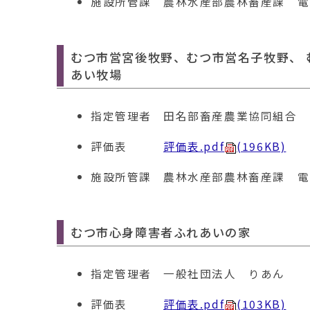
施設所管課
農林水産部農林畜産課 電話01
むつ市営宮後牧野、むつ市営名子牧野、
あい牧場
指定管理者
田名部畜産農業協同組合
評価表
評価表.pdf
(196KB)
施設所管課
農林水産部農林畜産課 電話01
むつ市心身障害者ふれあいの家
指定管理者
一般社団法人 りあん
評価表
評価表.pdf
(103KB)