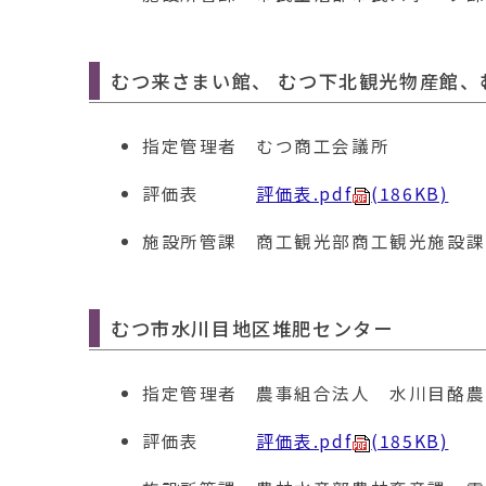
むつ来さまい館、 むつ下北観光物産館、
指定管理者
むつ商工会議所
評価表
評価表.pdf
(186KB)
施設所管課
商工観光部商工観光施設
課
むつ市水川目地区堆肥センター
指定管理者
農事組合法人 水川目酪農
評価表
評価表.pdf
(185KB)