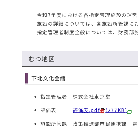
移
動
令和7年度における各指定管理施設の運営
す
る
施設の詳細については、各施設所管課にお
指定管理者制度全般については、財務部施
むつ地区
下北文化会館
指定管理者
株式会社東京堂
評価表
評価表.pdf
(277KB)
施設所管課
政策推進部市民連携課 電話01