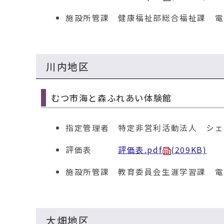
施設所管課
健康福祉部総合福祉課 電話01
川内地区
むつ市海と森ふれあい体験館
指定管理者
特定非営利活動法人 シェ
評価表
評価表.pdf
(209KB)
施設所管課
教育委員会生涯学習課 電話01
大畑地区