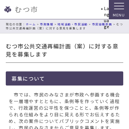
ナ
La
ビ
ng
ゲ
ua
ー
現在の位置：
ホーム
>
市政情報
>
地域活動・市民活動
>
市民協働参画
> むつ
ge
市公共交通再編計画（案）に対する意見を募集します
シ
ョ
ン
むつ市公共交通再編計画（案）に対する意
ス
見を募集します
キ
ッ
プ
メ
募集について
ニ
ュ
市では、市民のみなさまが市政へ参画する機会
ー
を一層増やすとともに、条例等を作っていく過程
本
で、行政運営の公平性を保つことと、条例等が作
文
られる仕組みをより目に見える形でお伝えするた
へ
め、次の案件についてパブリックコメントを実施
移
し、市民のみなさまからご意見を募集します。