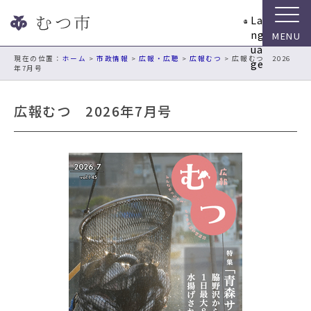
ナ
La
ビ
ng
ゲ
ua
ー
現在の位置：
ホーム
>
市政情報
>
広報・広聴
>
広報むつ
> 広報むつ 2026
ge
年7月号
シ
ョ
ン
広報むつ 2026年7月号
ス
キ
ッ
プ
メ
ニ
ュ
ー
本
文
へ
移