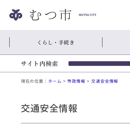
ナ
ビ
ゲ
ー
シ
くらし・手続き
ョ
ン
ス
サイト内検索
キ
ッ
プ
現在の位置：
ホーム
>
市政情報
>
交通安全情報
メ
ニ
ュ
交通安全情報
ー
本
文
へ