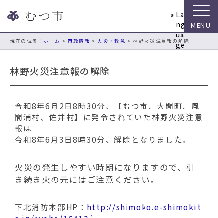
ナ
La
ビ
ng
ゲ
ua
ー
現在の位置：
ホーム
>
市政情報
>
火災・救急
> 林野火災注意報の解除
ge
シ
ョ
林野火災注意報の解除
ン
ス
キ
令和8年6月2日8時30分、【むつ市、大間町、風
ッ
間浦村、佐井村】に発令されていた林野火災注意
プ
報は
メ
令和8年6月3日8時30分、解除となりました。
ニ
ュ
ー
火災の発生しやすい時期になりますので、引
本
き続き火の元にはご注意ください。
文
へ
移
下北消防本部HP：
http://shimoko.e-shimokit