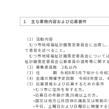
移
動
す
る
１ 主な業務内容および応募要件
（1）活動内容
むつ市地域福祉計画策定委員会に出席し、
て意見を述べること。
むつ市地域福祉計画策定委員会については
祉計画策定委員会公募委員の選考等に関す
（2）募集委員数 2名以内
（3）任 期 令和8年5月下旬から令和1
（4）会議の開催予定回数 令和8年度は、
（5）応募資格および応募するための条件
•むつ市に住所を有する方。
•応募日の年齢が満20歳以上の方。
•国又は地方公共団体の議員又は常勤の
•平日、土曜日および日曜日に開催する