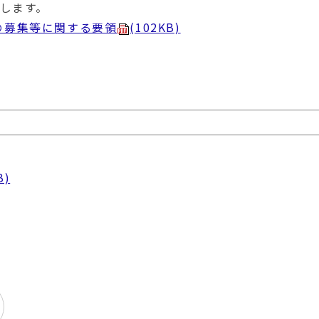
します。
の募集等に関する要領
(102KB)
。
B)