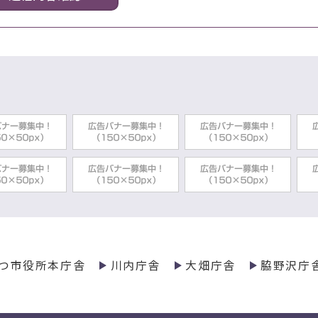
つ市役所本庁舎
川内庁舎
大畑庁舎
脇野沢庁