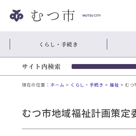
ナ
ビ
ゲ
ー
シ
くらし・手続き
ョ
ン
ス
サイト内検索
キ
ッ
プ
現在の位置：
ホーム
>
くらし・手続き
>
福祉
> む
メ
ニ
ュ
むつ市地域福祉計画策定
ー
本
文
へ