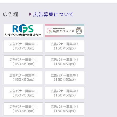
動
す
る
広告欄
広告募集について