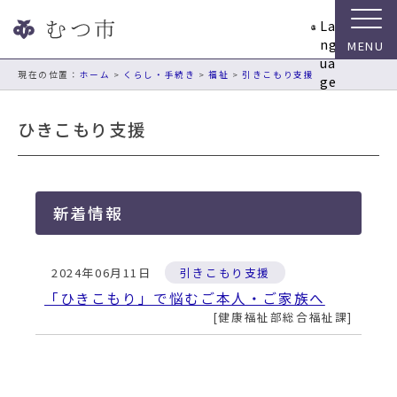
ナ
La
ビ
ng
ゲ
ua
ー
現在の位置：
ホーム
>
くらし・手続き
>
福祉
>
引きこもり支援
ge
シ
ョ
ひきこもり支援
ン
ス
キ
ッ
新着情報
プ
メ
ニ
2024年06月11日
引きこもり支援
ュ
ー
「ひきこもり」で悩むご本人・ご家族へ
本
健康福祉部総合福祉課
文
へ
移