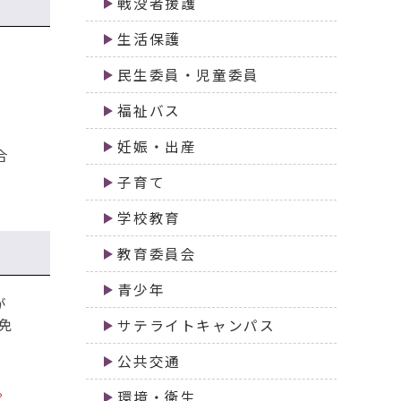
戦没者援護
生活保護
民生委員・児童委員
福祉バス
妊娠・出産
合
子育て
学校教育
教育委員会
青少年
が
免
サテライトキャンパス
公共交通
。
環境・衛生