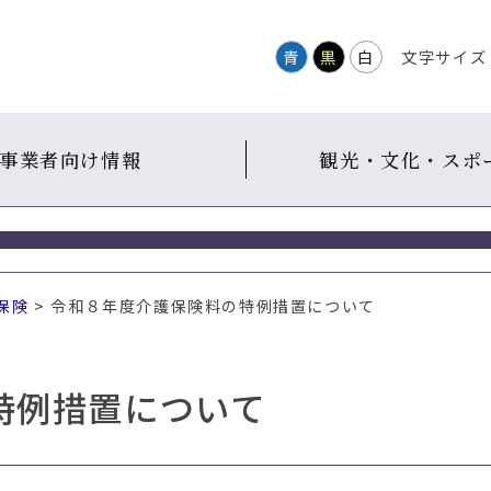
青
黒
白
文字サイズ
事業者向け情報
観光・文化・スポ
保険
> 令和８年度介護保険料の特例措置について
特例措置について