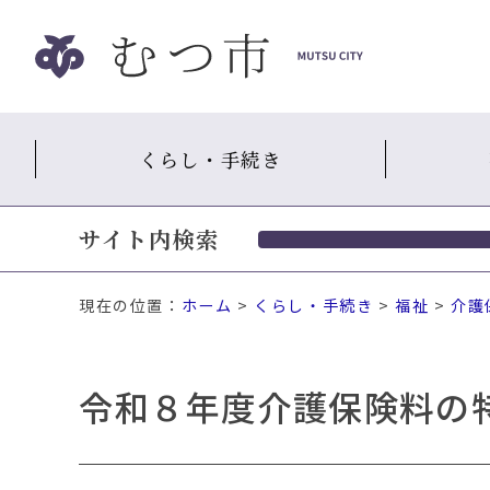
ナ
ビ
ゲ
ー
シ
くらし・手続き
ョ
ン
ス
サイト内検索
キ
ッ
プ
現在の位置：
ホーム
>
くらし・手続き
>
福祉
>
介護
メ
ニ
ュ
令和８年度介護保険料の
ー
本
文
へ