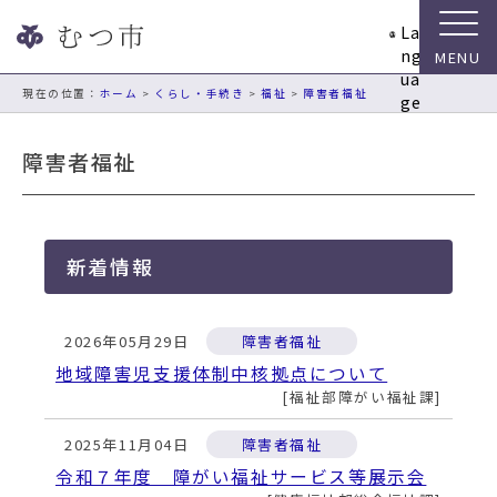
ナ
La
ビ
ng
ゲ
ua
ー
現在の位置：
ホーム
>
くらし・手続き
>
福祉
>
障害者福祉
ge
シ
ョ
障害者福祉
ン
ス
キ
ッ
新着情報
プ
メ
ニ
2026年05月29日
障害者福祉
ュ
ー
地域障害児支援体制中核拠点について
本
福祉部障がい福祉課
文
へ
2025年11月04日
障害者福祉
移
令和７年度 障がい福祉サービス等展示会