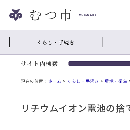
ナ
ビ
ゲ
ー
シ
くらし・手続き
ョ
ン
ス
サイト内検索
キ
ッ
プ
現在の位置：
ホーム
>
くらし・手続き
>
環境・衛生
メ
ニ
ュ
リチウムイオン電池の捨
ー
本
文
へ