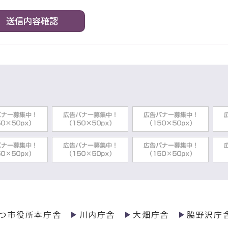
つ市役所本庁舎
川内庁舎
大畑庁舎
脇野沢庁