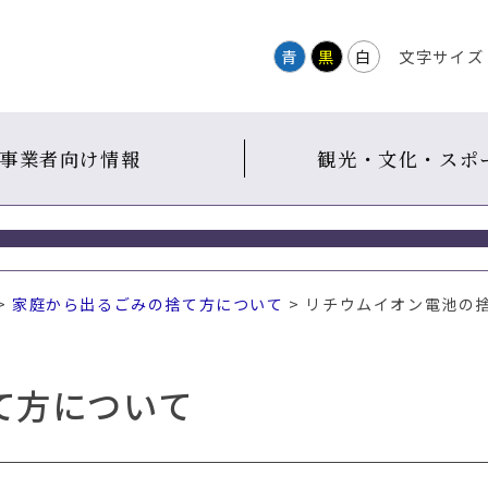
青
黒
白
文字サイズ
事業者向け情報
観光・文化・スポ
>
家庭から出るごみの捨て方について
> リチウムイオン電池の
て方について