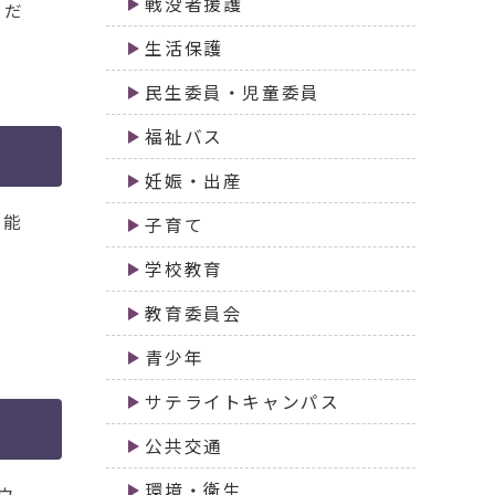
戦没者援護
くだ
生活保護
民生委員・児童委員
福祉バス
妊娠・出産
可能
子育て
学校教育
教育委員会
青少年
サテライトキャンパス
公共交通
環境・衛生
ウ