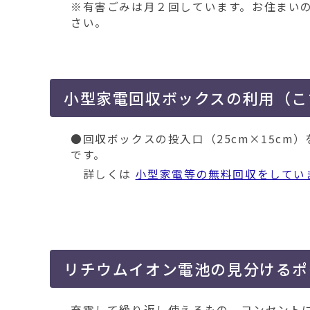
※有害ごみは月２回しています。お住まい
さい。
小型家電回収ボックスの利用（こ
●回収ボックスの投入口（25cm×15c
です。
詳しくは
小型家電等の無料回収をしてい
リチウムイオン電池の見分けるポ
充電して繰り返し使えるもの、コンセント