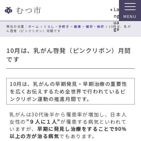
ナ
La
ビ
ng
ゲ
ua
ー
現在の位置：
ホーム
>
くらし・手続き
>
健康
>
健診・検診
> 10月は、乳が
ge
ん啓発（ピンクリボン）月間です
シ
ョ
ン
10月は、乳がん啓発（ピンクリボン）月間
ス
です
キ
ッ
プ
メ
10月は、乳がんの早期発見・早期治療の重要性
ニ
を広くお伝えするため全世界で行われているピ
ュ
ンクリボン運動の推進月間です。
ー
本
乳がんは30代後半から罹患率が増加し、日本人
文
女性の
”９人に１人”
が罹患する病気といわれて
へ
いますが、
早期に発見し治療をすることで90％
移
以上の方が治る病気
でもあります。