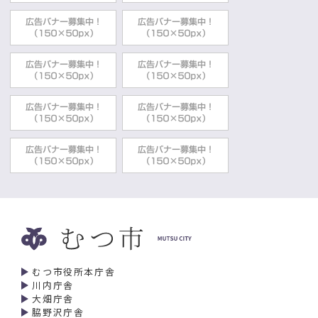
むつ市役所本庁舎
川内庁舎
大畑庁舎
脇野沢庁舎