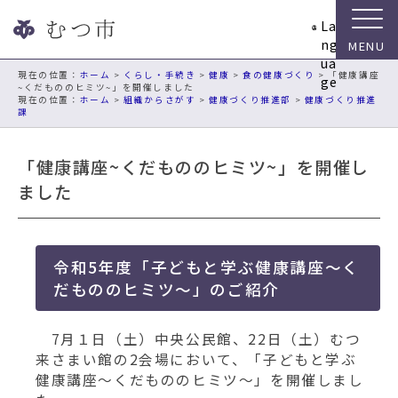
ナ
La
ビ
ng
ゲ
ua
ー
現在の位置：
ホーム
>
くらし・手続き
>
健康
>
食の健康づくり
> 「健康講座
ge
~くだもののヒミツ~」を開催しました
シ
ホーム
>
組織からさがす
>
健康づくり推進部
>
健康づくり推進
ョ
課
ン
ス
「健康講座~くだもののヒミツ~」を開催し
キ
ました
ッ
プ
メ
ニ
令和5年度「子どもと学ぶ健康講座～く
ュ
だもののヒミツ～」のご紹介
ー
本
文
7月１日（土）中央公民館、22日（土）むつ
へ
来さまい館の2会場において、「子どもと学ぶ
移
健康講座～くだもののヒミツ～」を開催しまし