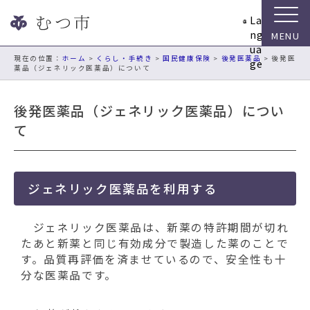
ナ
La
ビ
ng
ゲ
ua
ー
現在の位置：
ホーム
>
くらし・手続き
>
国民健康保険
>
後発医薬品
> 後発医
ge
薬品（ジェネリック医薬品）について
シ
ョ
ン
後発医薬品（ジェネリック医薬品）につい
ス
て
キ
ッ
プ
メ
ジェネリック医薬品を利用する
ニ
ュ
ジェネリック医薬品は、新薬の特許期間が切れ
ー
たあと新薬と同じ有効成分で製造した薬のことで
本
す。品質再評価を済ませているので、安全性も十
文
分な医薬品です。
へ
移