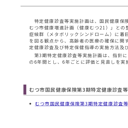
移
動
す
特定健康診査等実施計画は、国民健康保険
る
むつ市健康増進計画（健康むつ21）」と
症候群（メタボリックシンドローム）に着
を図る観点から、高齢者の医療の確保に関す
定健康診査及び特定保健指導の実施方法及
第3期特定健康診査等実施計画は、指針に沿っ
の6年間とし、6年ごとに評価と見直しを実
むつ市国民健康保険第3期特定健康診査
むつ市国民健康保険第3期特定健康診査