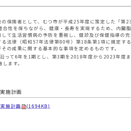
の保険者として、むつ市が平成25年度に策定した「第2
の整合性を保ちながら、健康・長寿を実現するため、内臓
目して生活習慣病の予防を重視し、健診及び保健指導の充
る法律（昭和57年法律第80号）第18条第1項に規定す
びその成果に関する基本的な事項を定めるものです。
て6年を1期とし、第3期を2018年度から2023年度
施します。
等実施計画
等実施計画
(1694KB)