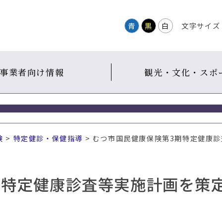
青
黒
白
文字サイズ
事業者向け情報
観光・文化・スポ
険
>
特定健診・保健指導
> むつ市国民健康保険第3期特定健康
期特定健康診査等実施計画を策