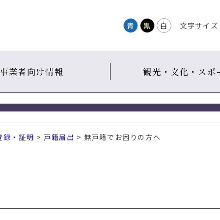
青
黒
白
文字サイズ
事業者向け情報
観光・文化・スポ
登録・証明
>
戸籍届出
> 無戸籍でお困りの方へ