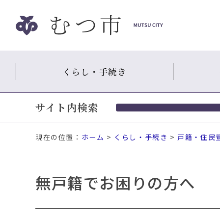
ナ
ビ
ゲ
ー
シ
くらし・手続き
ョ
ン
ス
サイト内検索
キ
ッ
プ
現在の位置：
ホーム
>
くらし・手続き
>
戸籍・住民
メ
ニ
ュ
無戸籍でお困りの方へ
ー
本
文
へ