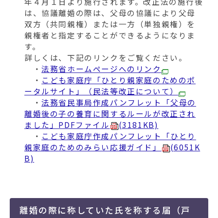
年４月１日より施行されます。改正法の施行後
は、協議離婚の際は、父母の協議により父母
双方（共同親権）または一方（単独親権）を
親権者と指定することができるようになりま
す。
詳しくは、下記のリンクをご覧ください。
・
法務省ホームページへのリンク
・
こども家庭庁「ひとり親家庭のためのポ
ータルサイト」（民法等改正について）
・
法務省民事局作成パンフレット「父母の
離婚後の子の養育に関するルールが改正され
ました」PDFファイル
(3181KB)
・
こども家庭庁作成パンフレット「ひとり
親家庭のためのみらい応援ガイド」
(6051K
B)
離婚の際に称していた氏を称する届（戸