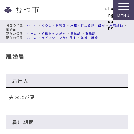
ナ
La
ビ
ng
ゲ
ua
ー
現在の位置：
ホーム
>
くらし・手続き
>
戸籍・住民登録・証明
>
戸籍届出
>
ge
離婚届
シ
ホーム
>
組織からさがす
>
民生部
>
市民課
ョ
ホーム
>
ライフシーンから探す
>
結婚・離婚
ン
ス
離婚届
キ
ッ
プ
メ
届出人
ニ
ュ
夫および妻
ー
本
文
へ
届出期間
移