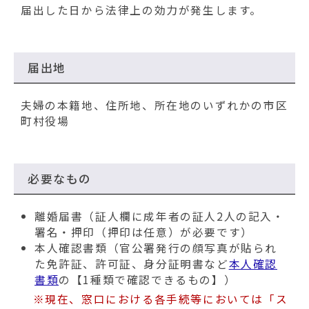
動
届出した日から法律上の効力が発生します。
す
る
届出地
夫婦の本籍地、住所地、所在地のいずれかの市区
町村役場
必要なもの
離婚届書（証人欄に成年者の証人2人の記入・
署名・押印（押印は任意）が必要です）
本人確認書類（官公署発行の顔写真が貼られ
た免許証、許可証、身分証明書など
本人確認
書類
の【1種類で確認できるもの】）
※現在、窓口における各手続等においては「ス