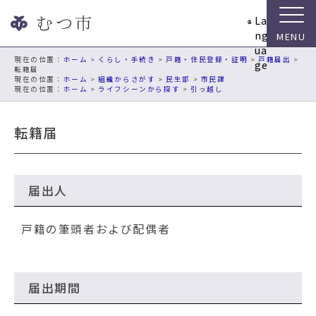
ナ
La
ビ
ng
ゲ
ua
ー
現在の位置：
ホーム
>
くらし・手続き
>
戸籍・住民登録・証明
>
戸籍届出
>
ge
転籍届
シ
ホーム
>
組織からさがす
>
民生部
>
市民課
ョ
ホーム
>
ライフシーンから探す
>
引っ越し
ン
ス
転籍届
キ
ッ
プ
メ
届出人
ニ
ュ
戸籍の筆頭者および配偶者
ー
本
文
へ
届出期間
移