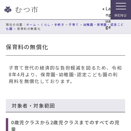
ナ
La
ビ
ng
ゲ
ua
ー
現在の位置：
ホーム
>
くらし・手続き
>
子育て
>
幼稚園・保育園・認定こど
ge
も園
> 保育料の無償化
シ
ョ
ン
保育料の無償化
ス
キ
ッ
子育て世代の経済的な負担軽減を図るため、令和
プ
8年4月より、保育園･幼稚園･認定こども園の利
メ
用料を無償化しております。
ニ
ュ
ー
本
対象者・対象範囲
文
へ
0歳児クラスから2歳児クラスまでのすべての児
移
童