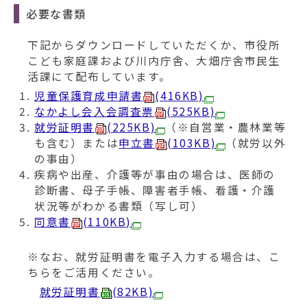
必要な書類
下記からダウンロードしていただくか、市役所
こども家庭課および川内庁舎、大畑庁舎市民生
活課にて配布しています。
児童保護育成申請書
(416KB)
なかよし会入会調査票
(525KB)
就労証明書
(225KB)
（※自営業・農林業等
も含む）または
申立書
(103KB)
（就労以外
の事由）
疾病や出産、介護等が事由の場合は、医師の
診断書、母子手帳、障害者手帳、看護・介護
状況等がわかる書類（写し可）
同意書
(110KB)
※なお、就労証明書を電子入力する場合は、こ
ちらをご活用ください。
就労証明書
(82KB)