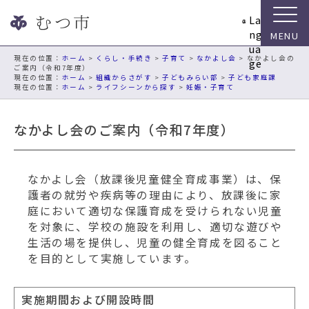
ナ
La
ビ
ng
ゲ
ua
ー
現在の位置：
ホーム
>
くらし・手続き
>
子育て
>
なかよし会
> なかよし会の
ge
ご案内（令和7年度）
シ
ホーム
>
組織からさがす
>
子どもみらい部
>
子ども家庭課
ョ
ホーム
>
ライフシーンから探す
>
妊娠・子育て
ン
ス
なかよし会のご案内（令和7年度）
キ
ッ
プ
なかよし会（放課後児童健全育成事業）は、保
メ
護者の就労や疾病等の理由により、放課後に家
ニ
庭において適切な保護育成を受けられない児童
ュ
を対象に、学校の施設を利用し、適切な遊びや
ー
生活の場を提供し、児童の健全育成を図ること
本
を目的として実施しています。
文
へ
移
実施期間および開設時間