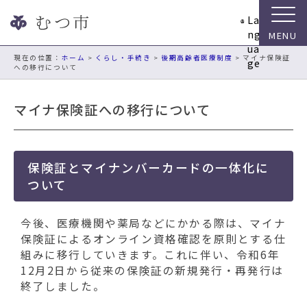
ナ
La
ビ
ng
ゲ
ua
ー
現在の位置：
ホーム
>
くらし・手続き
>
後期高齢者医療制度
> マイナ保険証
ge
への移行について
シ
ョ
ン
マイナ保険証への移行について
ス
キ
ッ
プ
保険証とマイナンバーカードの一体化に
メ
ついて
ニ
ュ
今後、医療機関や薬局などにかかる際は、マイナ
ー
保険証によるオンライン資格確認を原則とする仕
本
組みに移行していきます。これに伴い、令和6年
文
12月2日から従来の保険証の新規発行・再発行は
へ
終了しました。
移