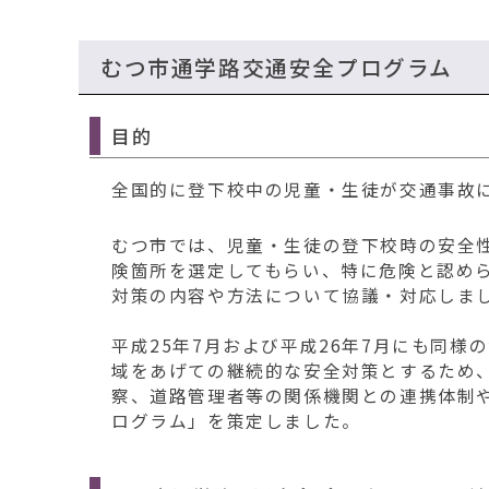
移
動
す
むつ市通学路交通安全プログラム
る
目的
全国的に登下校中の児童・生徒が交通事故
むつ市では、児童・生徒の登下校時の安全性
険箇所を選定してもらい、特に危険と認め
対策の内容や方法について協議・対応しま
平成25年7月および平成26年7月にも同
域をあげての継続的な安全対策とするため
察、道路管理者等の関係機関との連携体制
ログラム」を策定しました。