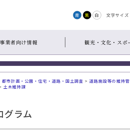
青
黒
白
文字サイズ
事業者向け情報
観光・文化・スポ
・都市計画・公園・住宅・道路・国土調査
>
道路施設等の維持管
>
土木維持課
ログラム