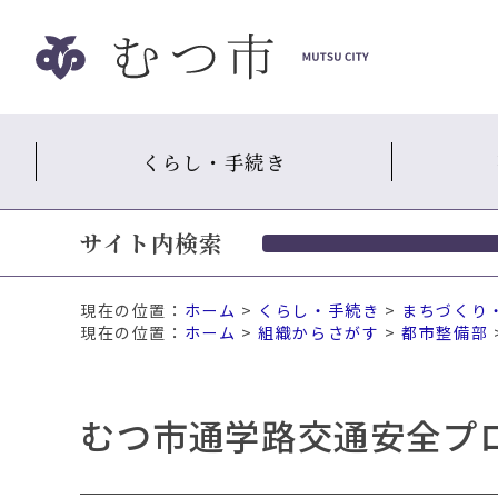
ナ
ビ
ゲ
ー
シ
くらし・手続き
ョ
ン
ス
サイト内検索
キ
ッ
プ
現在の位置：
ホーム
>
くらし・手続き
>
まちづくり
メ
ホーム
>
組織からさがす
>
都市整備部
ニ
ュ
ー
むつ市通学路交通安全プ
本
文
へ