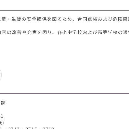
児童・生徒の安全確保を図るため、合同点検および危険箇
内容の改善や充実を図り、各小中学校および高等学校の通
持課
1
表)