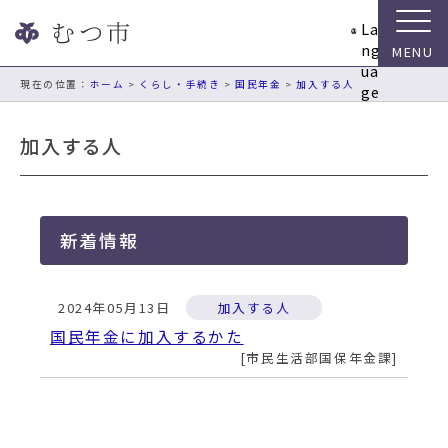
ナ
La
ビ
ng
ゲ
ua
ー
現在の位置：
ホーム
>
くらし・手続き
>
国民年金
>
加入する人
ge
シ
ョ
加入する人
ン
ス
キ
ッ
新着情報
プ
メ
ニ
2024年05月13日
加入する人
ュ
ー
国民年金に加入するかた
本
市民生活部国保年金課
文
へ
移