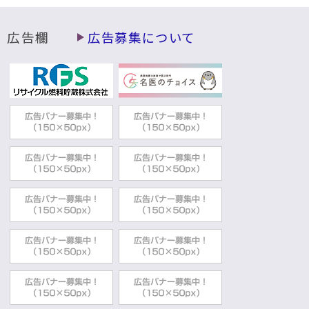
動
す
る
広告欄
広告募集について