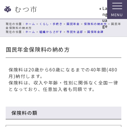
ナ
La
ビ
ng
ゲ
ua
ー
現在の位置：
ホーム
>
くらし・手続き
>
国民年金
>
保険料の納め方
> 国民年
ge
金保険料の納め方
シ
ホーム
>
組織からさがす
>
市民生活部
>
国保年金課
ョ
ン
国民年金保険料の納め方
ス
キ
ッ
プ
保険料は20歳から60歳になるまでの40年間(480
メ
月)納付します。
ニ
保険料は、収入や年齢・性別に関係なく全国一律
ュ
となっており、任意加入者も同額です。
ー
本
文
保険料の額
へ
移