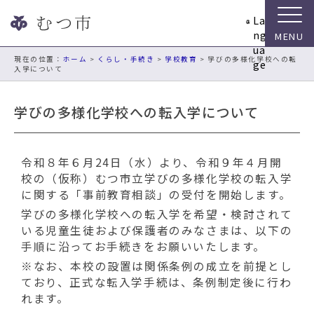
ナ
La
ビ
ng
ゲ
ua
ー
現在の位置：
ホーム
>
くらし・手続き
>
学校教育
> 学びの多様化学校への転
ge
入学について
シ
ョ
ン
学びの多様化学校への転入学について
ス
キ
ッ
令和８年６月24日（水）より、令和９年４月開
プ
校の（仮称）むつ市立学びの多様化学校の転入学
メ
に関する「事前教育相談」の受付を開始します。
ニ
学びの多様化学校への転入学を希望・検討されて
ュ
いる児童生徒および保護者のみなさまは、以下の
ー
手順に沿ってお手続きをお願いいたします。
本
文
※なお、本校の設置は関係条例の成立を前提とし
へ
ており、正式な転入学手続は、条例制定後に行わ
移
れます。