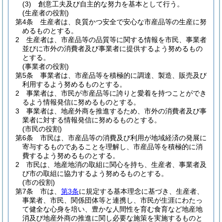
(3)
創意工夫及び自主的な努力を基本として行う。
(生産者の役割)
第4条
生産者は、良質かつ安全で安心な市産品等の生産に努
めるものとする。
2
生産者は、市産品等の品質等に関する情報を市民、事業者
並びに市外の消費者及び事業者に提供するよう努めるもの
とする。
(事業者の役割)
第5条
事業者は、市産品等を積極的に調達、製造、販売及び
利用するよう努めるものとする。
2
事業者は、市民が市産品等に誇りと愛着を持つことができ
るよう情報発信に努めるものとする。
3
事業者は、地産外商を推進するため、市外の消費者及び事
業者に対する情報発信に努めるものとする。
(市民の役割)
第6条
市民は、市産品等の消費及び利用が地域経済の発展に
寄与するものであることを理解し、市産品等を積極的に消
費するよう努めるものとする。
2
市民は、地産地消の取組に関心を持ち、生産者、事業者及
び市の取組に協力するよう努めるものとする。
(市の役割)
第7条
市は、
第3条
に規定する基本理念に基づき、生産者、
事業者、市民、関係団体等と連携し、市民が生涯にわたっ
て健全な心身を培い、豊かな人間性を育む食育など地産地
消及び地産外商の推進に関し必要な施策を実施するものと