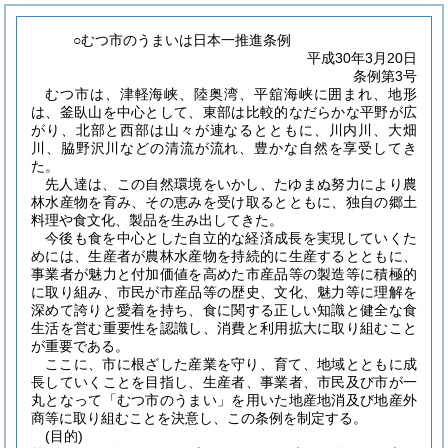
○むつ市のうまいは日本一推進条例
平成30年3月20日
条例第3号
むつ市は、津軽海峡、陸奥湾、平舘海峡に囲まれ、地形
は、釜臥山を中心として、東部は比較的なだらかな平野が広
がり、北部と西部は山々が連なるとともに、川内川、大畑
川、脇野沢川などの清流が流れ、豊かな自然を享受してき
た。
先人達は、この自然環境をいかし、たゆまぬ努力により農
林水産物を育み、その恵みを受け取るとともに、独自の郷土
料理や食文化、製品を生み出してきた。
今後も食を中心とした自立的な経済成長を実現していくた
めには、生産者が農林水産物を持続的に生産するとともに、
事業者が魅力と付加価値を高めた市産品等の製造等に積極的
に取り組み、市民が市産品等の歴史、文化、魅力等に理解を
深めて誇りと愛着を持ち、食に関する正しい知識と健全な食
生活を営む重要性を認識し、消費と利用拡大に取り組むこと
が重要である。
ここに、市に根ざした産業を守り、育て、地域とともに成
長していくことを目指し、生産者、事業者、市民及び市が一
丸となって「むつ市のうまい」を用いた地産地消及び地産外
商等に取り組むことを決意し、この条例を制定する。
(目的)