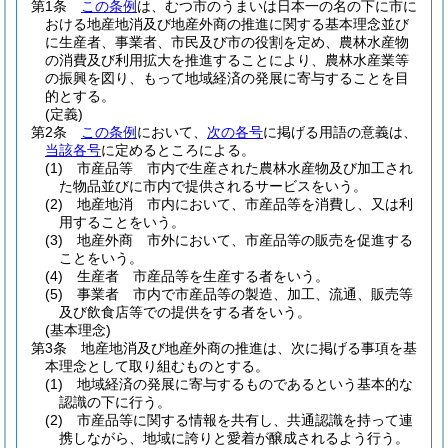
第1条
この条例
は、むつ市のうまいは日本一の名の下に市に
おける地産地消及び地産外商の推進に関する基本理念並び
に生産者、事業者、市民及び市の役割を定め、農林水産物
の消費及び利用拡大を推進することにより、農林水産業等
の振興を図り、もって地域経済の発展に寄与することを目
的とする。
(定義)
第2条
この条例
において、
次の各号
に掲げる用語の意義は、
当該各号
に定めるところによる。
(1)
市産品等 市内で生産された農林水産物及び加工され
た物品並びに市内で提供されるサービスをいう。
(2)
地産地消 市内において、市産品等を消費し、又は利
用することをいう。
(3)
地産外商 市外において、市産品等の販売を促進する
ことをいう。
(4)
生産者 市産品等を生産する者をいう。
(5)
事業者 市内で市産品等の製造、加工、流通、販売等
及び飲食店等での提供をする者をいう。
(基本理念)
第3条
地産地消及び地産外商の推進は、次に掲げる事項を基
本理念として取り組むものとする。
(1)
地域経済の発展に寄与するものであるという基本的な
認識の下に行う。
(2)
市産品等に関する情報を共有し、共通認識を持って連
携しながら、地域に誇りと愛着が醸成されるよう行う。