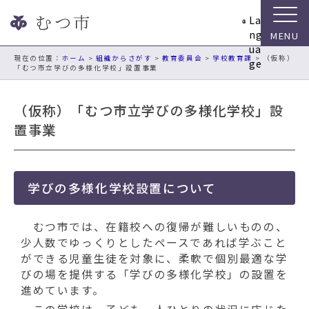
ナ
La
ビ
ng
ゲ
ua
ー
現在の位置：
ホーム
>
組織からさがす
>
教育委員会
>
学校教育課
> （仮称）
ge
「むつ市立学びの多様化学校」設置事業
シ
ョ
ン
（仮称）「むつ市立学びの多様化学校」設
ス
置事業
キ
ッ
プ
メ
学びの多様化学校設置について
ニ
ュ
むつ市では、在籍校への復帰が難しいものの、
ー
少人数でゆっくりとしたペースであれば学ぶこと
本
ができる児童生徒を対象に、柔軟で個別最適な学
文
びの場を提供する「学びの多様化学校」の設置を
へ
進めています。
移