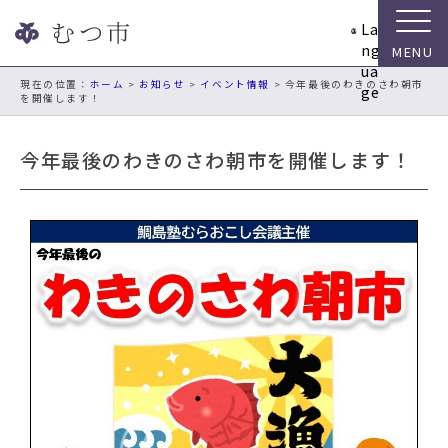
ナ
La
ビ
ng
ゲ
ua
ー
現在の位置：
ホーム
>
お知らせ
>
イベント情報
> 今年最後のわきのさわ朝市
ge
を開催します！
シ
ョ
ン
今年最後のわきのさわ朝市を開催します！
ス
キ
ッ
プ
メ
ニ
ュ
ー
本
文
へ
移