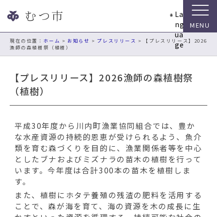
ナ
La
ビ
ng
ゲ
ua
ー
現在の位置：
ホーム
>
お知らせ
>
プレスリリース
> 【プレスリリース】2026
ge
漁師の森植樹祭（植樹）
シ
ョ
ン
【プレスリリース】2026漁師の森植樹祭
ス
（植樹）
キ
ッ
プ
平成30年度から川内町漁業協同組合では、豊か
メ
な水産資源の持続的恩恵が受けられるよう、魚介
ニ
類を育む森づくりを目的に、漁業関係者等を中心
ュ
としたブナおよびミズナラの苗木の植樹を行って
ー
います。今年度は合計300本の苗木を植樹しま
本
す。
文
へ
また、植樹にホタテ養殖の残渣の肥料を活用する
移
ことで、森が海を育て、海の資源を木の成長に生