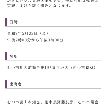
動
かすといった資源を循環する、持続可能な社会の
す
実現に向けた取り組みとなります。
る
日時
令和8年5月22日（金）
午後2時00分から午後3時00分
場所
むつ市川内町獅子畑153番１地内（むつ市有林）
出席者
むつ市長山本知也、副市長齋藤友彦、むつ市議会