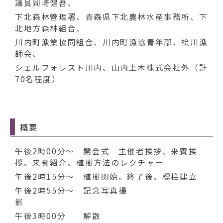
議員岡崎健吾、
下北森林管理署、青森県下北農林水産事務所、下
北地方森林組合、
川内町漁業協同組合、川内町漁協青年部、桧川漁
師会、
シェルフォレスト川内、山内土木株式会社外（計
70名程度）
概要
午後2時00分～ 開会式 主催者挨拶、来賓挨
拶、来賓紹介、植樹方法のレクチャー
午後2時15分～ 植樹開始。終了後、標柱建立
午後2時55分～ 記念写真撮
影
午後3時00分 解散