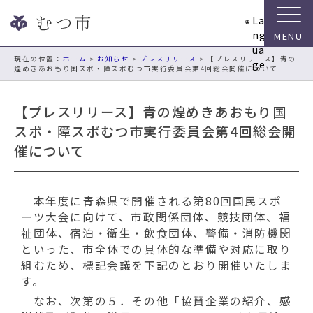
ナ
La
ビ
ng
ゲ
ua
ー
現在の位置：
ホーム
>
お知らせ
>
プレスリリース
> 【プレスリリース】青の
ge
煌めきあおもり国スポ・障スポむつ市実行委員会第4回総会開催について
シ
ョ
ン
【プレスリリース】青の煌めきあおもり国
ス
スポ・障スポむつ市実行委員会第4回総会開
キ
催について
ッ
プ
メ
ニ
本年度に青森県で開催される第80回国民スポ
ュ
ーツ大会に向けて、市政関係団体、競技団体、福
ー
祉団体、宿泊・衛生・飲食団体、警備・消防機関
本
といった、市全体での具体的な準備や対応に取り
文
組むため、標記会議を下記のとおり開催いたしま
へ
す。
移
なお、次第の５．その他「協賛企業の紹介、感