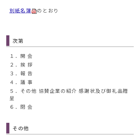
別紙名簿
のとおり
次第
１．開 会
２．挨 拶
３．報 告
４．議 事
５．その他 協賛企業の紹介 感謝状及び御礼品贈
呈
６．閉 会
その他