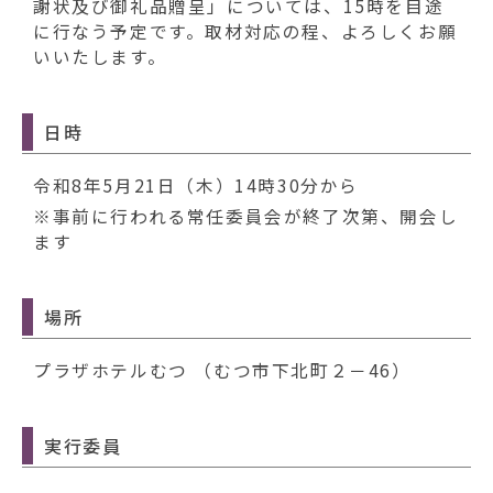
動
謝状及び御礼品贈呈」については、15時を目途
す
に行なう予定です。取材対応の程、よろしくお願
る
いいたします。
日時
令和8年5月21日（木）14時30分から
※事前に行われる常任委員会が終了次第、開会し
ます
場所
プラザホテルむつ （むつ市下北町２－46）
実行委員