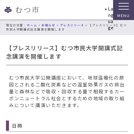
ナ
La
ビ
ng
ゲ
ua
ー
現在の位置：
ホーム
>
お知らせ
>
プレスリリース
> 【プレスリリース】むつ
ge
市民大学開講式記念講演を開催します
シ
ョ
ン
【プレスリリース】むつ市民大学開講式記
ス
念講演を開催します
キ
ッ
プ
むつ市民大学公開講座において、地球温暖化の原
メ
因とされる二酸化炭素などの温室効果ガスの排出
ニ
量と森林などで吸収・回収する量で相殺するカー
ュ
ボンニュートラル社会とするための地域の取り組
ー
みについて講演いただきます。
本
文
へ
日時
移