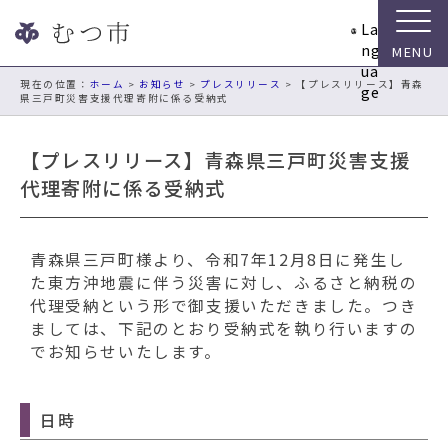
ナ
La
ビ
ng
ゲ
ua
ー
現在の位置：
ホーム
>
お知らせ
>
プレスリリース
> 【プレスリリース】青森
ge
県三戸町災害支援代理寄附に係る受納式
シ
ョ
ン
【プレスリリース】青森県三戸町災害支援
ス
代理寄附に係る受納式
キ
ッ
プ
青森県三戸町様より、令和7年12月8日に発生し
メ
た東方沖地震に伴う災害に対し、ふるさと納税の
ニ
代理受納という形で御支援いただきました。つき
ュ
ましては、下記のとおり受納式を執り行いますの
ー
でお知らせいたします。
本
文
へ
日時
移