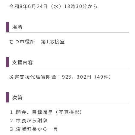
動
令和8年6月24日（水）13時30分から
す
る
場所
むつ市役所 第1応接室
支援内容
災害支援代理寄附金：923，302円（49件）
次第
１.開会、目録贈呈（写真撮影）
２.市長から謝辞
３.沼澤町長から一言