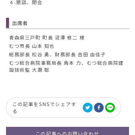
４.懇談、閉会
出席者
青森県三戸町 町長 沼澤 修二 様
むつ市長 山本 知也
総務部長 松谷 勇、財務部長 吉田 由佳子
むつ総合病院事務局長 角本 力、むつ総合病院建
設技術監 大澗 聡
この記事をSNSでシェアす
る
この記事への
お問い合わせ