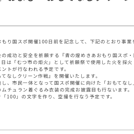
もり国スポ開催100日前を記念して、下記のとおり事業
会の成功と安全を祈願する『青の煌めきあおもり国スポ・
当日は「むつ市の炬火」として祈願祭で使用した火を採火
ベントが行なわれる予定です。
もてなしクリーン作戦』を開催いたします。
施し、市民一体となって国スポ開催に向けた「おもてなし
のムチュラン着ぐるみ衣装の完成お披露目も行ないます。
「100」の文字を作り、空撮を行なう予定です。