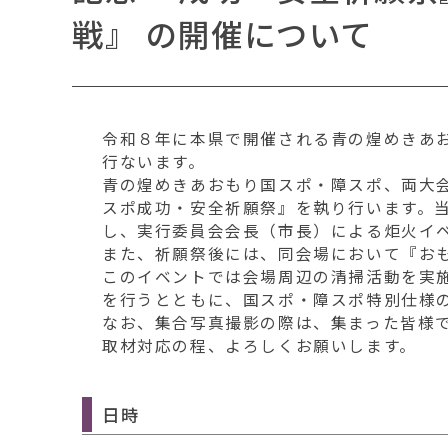
移
戦』 の開催について
動
す
る
令和８年に本県で開催される青の煌めきあお
行ないます。
青の煌めきあおもり国スポ・障スポ、両大
スポ成功・安全祈願祭』を執り行います。
し、実行委員会会長（市長）による炬火イ
また、祈願祭後には、同会場において『お
このイベントでは会場周辺の清掃活動を実
を行うとともに、国スポ・障スポ特別仕様
なお、集合写真撮影の際は、集まった皆様で
取材対応の程、よろしくお願いします。
日時