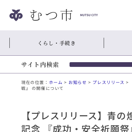
ナ
ビ
ゲ
ー
シ
くらし・手続き
ョ
ン
ス
サイト内検索
キ
ッ
プ
現在の位置：
ホーム
>
お知らせ
>
プレスリリース
>
メ
戦』 の開催について
ニ
ュ
ー
【プレスリリース】青の煌
本
文
記念 『成功・安全祈願
へ