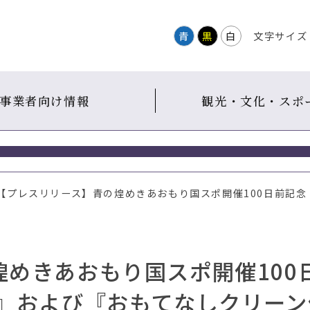
青
黒
白
文字サイズ
事業者向け情報
観光・文化・スポ
 【プレスリリース】青の煌めきあおもり国スポ開催100日前記
めきあおもり国スポ開催100
祭』および『おもてなしクリーン