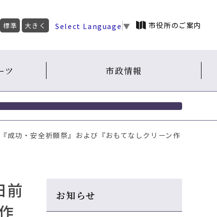
市役所のご案内
Select Language
▼
標準
大きく
ーツ
市政情報
念 『成功・安全祈願祭』および『おもてなしクリーン作
日前
お知らせ
作