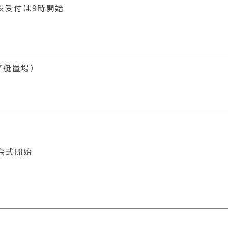
 ※受付は9時開始
グ艇置場）
会式開始