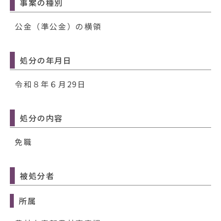
動
事案の種別
す
る
公金（準公金）の横領
処分の年月日
令和８年６月29日
処分の内容
免職
被処分者
所属