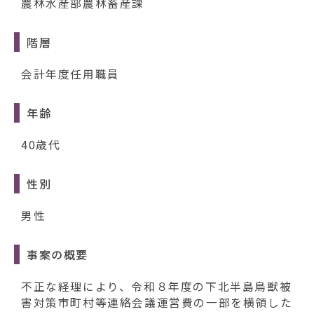
農林水産部農林畜産課
階層
会計年度任用職員
年齢
40歳代
性別
男性
事案の概要
不正な経理により、令和８年度の下北半島鳥獣被
害対策市町村等連絡会議運営費の一部を横領した