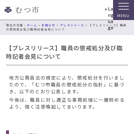
ナ
La
ビ
ng
ゲ
ua
ー
現在の位置：
ホーム
>
お知らせ
>
プレスリリース
> 【プレスリリース】職員
ge
の懲戒処分及び臨時記者会見について
シ
ョ
ン
【プレスリリース】職員の懲戒処分及び臨
ス
時記者会見について
キ
ッ
プ
地方公務員法の規定により、懲戒処分を行いまし
メ
たので、「むつ市職員の懲戒処分の指針」に基づ
ニ
き、以下のとおり公表します。
ュ
ー
今後は、職員に対し適正な事務処理に一層努める
本
よう、強く注意喚起してまいります。
文
へ
移