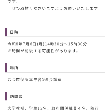
動
です。
す
ぜひ取材くださいますようお願いいたします。
る
日時
令和8年7月6日(月)14時30分～15時30分
※時間が前後する可能性があります。
場所
むつ市役所本庁舎第9会議室
訪問者
大学教授、学生12名、政府関係職員４名、随行