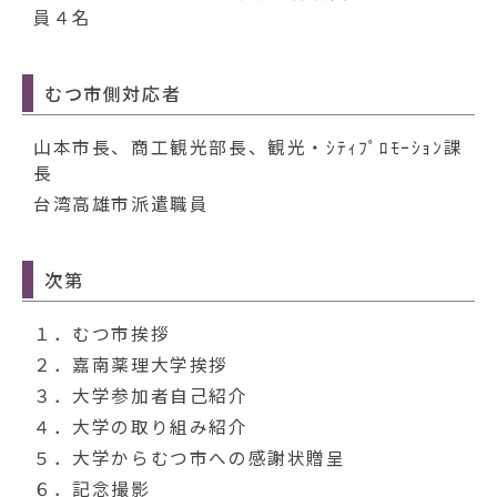
員４名
むつ市側対応者
山本市長、商工観光部長、観光・ｼﾃｨﾌﾟﾛﾓｰｼｮﾝ課
長
台湾高雄市派遣職員
次第
１．むつ市挨拶
２．嘉南薬理大学挨拶
３．大学参加者自己紹介
４．大学の取り組み紹介
５．大学からむつ市への感謝状贈呈
６．記念撮影