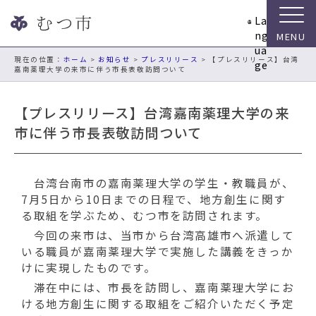
ナ
La
ビ
ng
ゲ
ua
ー
現在の位置：
ホーム
>
お知らせ
>
プレスリリース
> 【プレスリリース】台湾
ge
嘉南薬理大学の来市に伴う市長表敬訪問ついて
シ
ョ
ン
【プレスリリース】台湾嘉南薬理大学の来
ス
市に伴う市長表敬訪問ついて
キ
ッ
プ
台湾台南市の嘉南薬理大学の学生・教職員が、
メ
7月5日から10日までの日程で、地方創生に関す
ニ
る取組を学ぶため、むつ市を訪問されます。
ュ
ー
今回の来市は、当市から台湾高雄市へ派遣して
本
いる職員が嘉南薬理大学で実施した講義をきっか
文
けに実現したものです。
へ
滞在中には、市長を訪問し、嘉南薬理大学にお
移
ける地方創生に関する取組をご紹介いただく予定