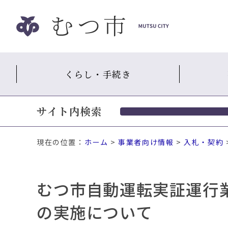
ナ
ビ
ゲ
ー
シ
くらし・手続き
ョ
ン
ス
サイト内検索
キ
ッ
プ
現在の位置：
ホーム
>
事業者向け情報
>
入札・契約
メ
ニ
ュ
むつ市自動運転実証運行
ー
本
の実施について
文
へ