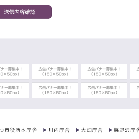
つ市役所本庁舎
川内庁舎
大畑庁舎
脇野沢庁