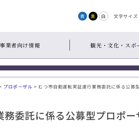
青
黒
白
文字サイズ
事業者向け情報
観光・文化・スポ
>
プロポーザル
> むつ市自動運転実証運行業務委託に係る公募
業務委託に係る公募型プロポー