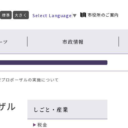
市役所のご案内
Select Language
▼
標準
大きく
ーツ
市政情報
型プロポーザルの実施について
ザル
しごと・産業
税金