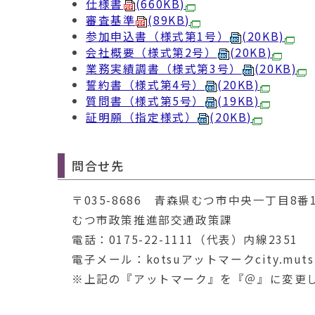
仕様書
(660KB)
審査基準
(89KB)
参加申込書（様式第1号）
(20KB)
会社概要（様式第2号）
(20KB)
業務実績調書（様式第3号）
(20KB)
誓約書（様式第4号）
(20KB)
質問書（様式第5号）
(19KB)
証明願（指定様式）
(20KB)
問合せ先
〒035-8686 青森県むつ市中央一丁目8番
むつ市政策推進部交通政策課
電話：0175-22-1111（代表）内線2351
電子メール：kotsuアットマークcity.mutsu.
※上記の『アットマーク』を『＠』に変更