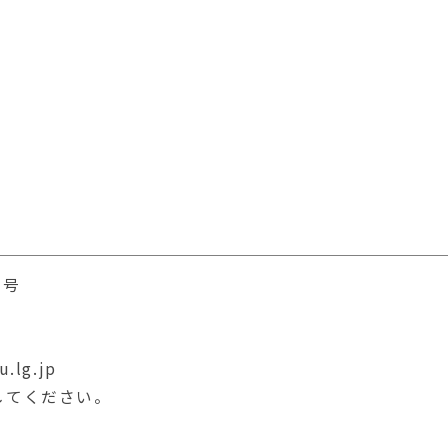
1号
lg.jp
してください。