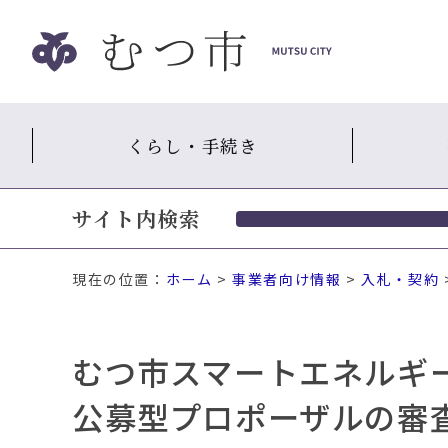
ナ
ビ
ゲ
ー
シ
くらし・手続き
ョ
ン
ス
サイト内検索
キ
ッ
プ
現在の位置：
ホーム
>
事業者向け情報
>
入札・契約
メ
ニ
ュ
むつ市スマートエネルギ
ー
本
公募型プロポーザルの審
文
へ