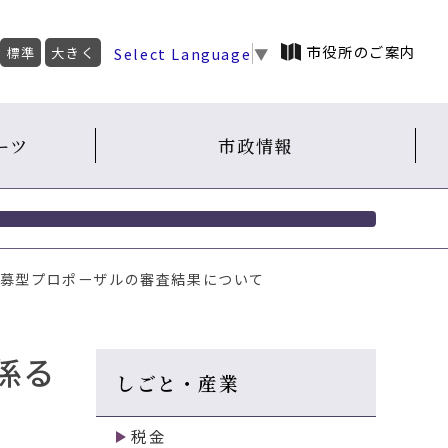
市役所のご案内
Select Language
▼
標準
大きく
ーツ
市政情報
公募型プロポーザルの審査結果について
係る
しごと・産業
税金