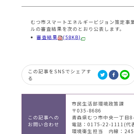
移
動
す
むつ市スマートエネルギービジョン策定事
る
ルの審査結果を次のとおり公表します。
審査結果
(58KB)
この記事をSNSでシェアす
る
市民生活部環境政策課
〒035-8686
この記事への
青森県むつ市中央一丁目8-
お問い合わせ
電話：0175-22-1111(代
環境衛生担当 内線：2451