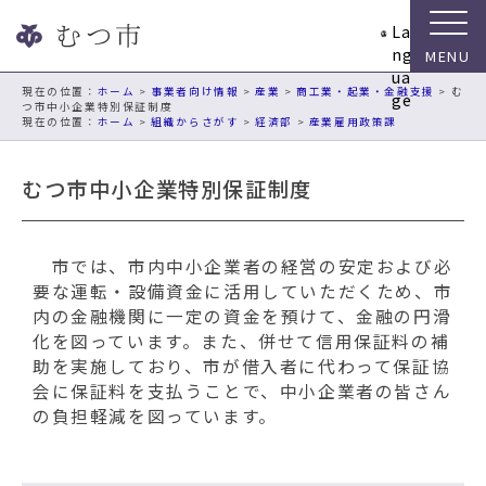
ナ
La
ビ
ng
ゲ
ua
ー
現在の位置：
ホーム
>
事業者向け情報
>
産業
>
商工業・起業・金融支援
> む
ge
つ市中小企業特別保証制度
シ
ホーム
>
組織からさがす
>
経済部
>
産業雇用政策課
ョ
ン
むつ市中小企業特別保証制度
ス
キ
ッ
プ
市では、市内中小企業者の経営の安定および必
メ
要な運転・設備資金に活用していただくため、市
ニ
内の金融機関に一定の資金を預けて、金融の円滑
ュ
化を図っています。また、併せて信用保証料の補
ー
助を実施しており、市が借入者に代わって保証協
本
会に保証料を支払うことで、中小企業者の皆さん
文
の負担軽減を図っています。
へ
移