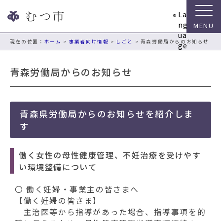
ナ
La
ビ
ng
ゲ
ua
ー
現在の位置：
ホーム
>
事業者向け情報
>
しごと
> 青森労働局からのお知らせ
ge
シ
ョ
青森労働局からのお知らせ
ン
ス
キ
ッ
青森県労働局からのお知らせを紹介しま
プ
す
メ
ニ
ュ
働く女性の母性健康管理、不妊治療を受けやす
ー
い環境整備について
本
文
〇 働く妊婦・事業主の皆さまへ
へ
【働く妊婦の皆さま】
移
主治医等から指導があった場合、指導事項を的