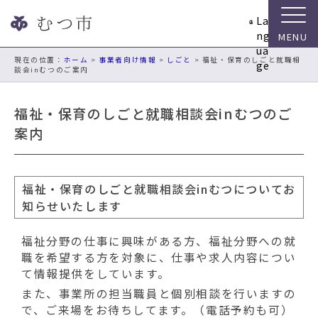
ナ
La
ビ
ng
ゲ
ua
ー
現在の位置：
ホーム
>
事業者向け情報
>
しごと
> 福祉・保育のしごと就職相
ge
談会inむつのご案内
シ
ョ
ン
福祉・保育のしごと就職相談会inむつのご
ス
案内
キ
ッ
プ
メ
福祉・保育のしごと就職相談会inむつについてお
ニ
知らせいたします
ュ
ー
福祉分野の仕事に興味がある方、福祉分野への就
本
職を希望する方を対象に、仕事や求人内容につい
文
て情報提供をしています。
へ
また、事業所の担当職員と個別相談を行いますの
移
で、ご来場をお待ちしてます。（電話予約も可）