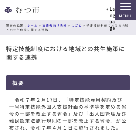
ナ
La
ビ
ng
ゲ
ua
ー
現在の位置：
ホーム
>
事業者向け情報
>
しごと
> 特定技能制度における地域
ge
との共生施策に関する連携
シ
ョ
ン
特定技能制度における地域との共生施策に
ス
関する連携
キ
ッ
プ
メ
概要
ニ
ュ
令和７年２月17日、「特定技能雇用契約及び
ー
一号特定技能外国人支援計画の基準等を定める省
本
令の一部を改正する省令」及び「出入国管理及び
文
難民認定法施行規則の一部を改正する省令」が公
へ
布され、令和７年４月１日に施行されました。
移