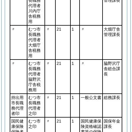
長職務
管理課長
代理者
川内庁
舎税務
用
〃
むつ市
〃
21
1
〃
大畑庁舎
長職務
管理課長
代理者
大畑庁
舎税務
用
〃
むつ市
〃
21
1
〃
脇野沢庁
長職務
舎総合課
代理者
長
脇野沢
庁舎税
務用
持出用
むつ市
〃
21
1
一般公文書
総務課長
市長職
長職務
務代理
代理者
者印
之印
国民健
むつ市
〃
21
1
国民健康保
国保年金
康保険
之印
険資格確認
課長
保険者
書等の保険