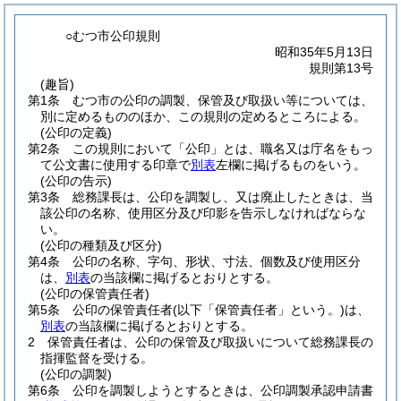
○むつ市公印規則
昭和35年5月13日
規則第13号
(趣旨)
第1条
むつ市の公印の調製、保管及び取扱い等については、
別に定めるもののほか、この規則の定めるところによる。
(公印の定義)
第2条
この規則において「公印」とは、職名又は庁名をもっ
て公文書に使用する印章で
別表
左欄に掲げるものをいう。
(公印の告示)
第3条
総務課長は、公印を調製し、又は廃止したときは、当
該公印の名称、使用区分及び印影を告示しなければならな
い。
(公印の種類及び区分)
第4条
公印の名称、字句、形状、寸法、個数及び使用区分
は、
別表
の当該欄に掲げるとおりとする。
(公印の保管責任者)
第5条
公印の保管責任者
(以下「保管責任者」という。)
は、
別表
の当該欄に掲げるとおりとする。
2
保管責任者は、公印の保管及び取扱いについて総務課長の
指揮監督を受ける。
(公印の調製)
第6条
公印を調製しようとするときは、公印調製承認申請書