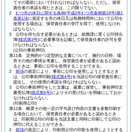
てその面前において行わなければならない。
ただし、保管
責任者の承認を得たときは、この限りでない。
2
むつ市の休日に関する条例
(平成2年むつ市条例第19号)
第1
条第1項
に規定する市の休日又は執務時間外において公印を
使用する場合は、保管責任者の登庁を得て、使用しなけれ
ばならない。
3
公印を持ち出す必要があるときは、総務課に置く公印持出
簿
(
様式第3号
)
に必要事項を記載して保管責任者の許可を受
けなければならない。
(公印の事前押印)
第11条
定例的かつ定型的な文書について、施行の日時、場
所その他の事情を考慮し、保管責任者が必要があると認め
るときは、事前に公印を使用することができる。
2
前項
の規定により、事前に公印を使用しようとするとき
は、公印事前押印願
(
様式第4号
)
を当該公印の保管責任者に
提出し、その使用の承認を得なければならない。
3
公印の事前押印をした文書は、厳重に保管し、事前押印文
書受払簿
(
様式第5号
)
によりその受け払いを明確にしておか
なければならない。
(印刷用公印)
第12条
帳票その他一定の字句及び内容の文書を多数印刷す
る場合において、保管責任者が必要があると認めるとき
は、印刷用公印の印影を当該文書と同時に印刷して公印の
押印に代えることができる。
2
前項
の規定により、印刷用公印の印影を使用しようとする