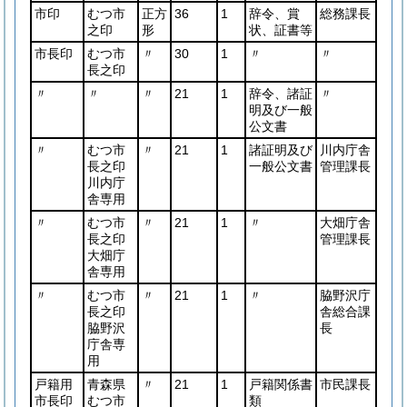
市印
むつ市
正方
36
1
辞令、賞
総務課長
之印
形
状、証書等
市長印
むつ市
〃
30
1
〃
〃
長之印
〃
〃
〃
21
1
辞令、諸証
〃
明及び一般
公文書
〃
むつ市
〃
21
1
諸証明及び
川内庁舎
長之印
一般公文書
管理課長
川内庁
舎専用
〃
むつ市
〃
21
1
〃
大畑庁舎
長之印
管理課長
大畑庁
舎専用
〃
むつ市
〃
21
1
〃
脇野沢庁
長之印
舎総合課
脇野沢
長
庁舎専
用
戸籍用
青森県
〃
21
1
戸籍関係書
市民課長
市長印
むつ市
類