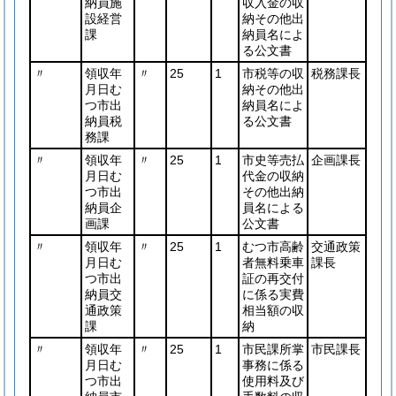
納員施
収入金の収
設経営
納その他出
課
納員名によ
る公文書
〃
領収年
〃
25
1
市税等の収
税務課長
月日む
納その他出
つ市出
納員名によ
納員税
る公文書
務課
〃
領収年
〃
25
1
市史等売払
企画課長
月日む
代金の収納
つ市出
その他出納
納員企
員名による
画課
公文書
〃
領収年
〃
25
1
むつ市高齢
交通政策
月日む
者無料乗車
課長
つ市出
証の再交付
納員交
に係る実費
通政策
相当額の収
課
納
〃
領収年
〃
25
1
市民課所掌
市民課長
月日む
事務に係る
つ市出
使用料及び