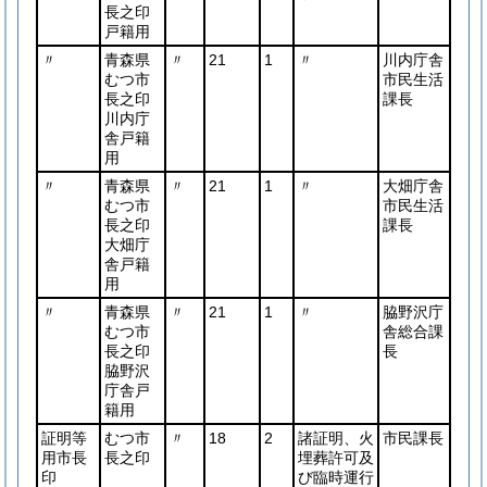
長之印
戸籍用
〃
青森県
〃
21
1
〃
川内庁舎
むつ市
市民生活
長之印
課長
川内庁
舎戸籍
用
〃
青森県
〃
21
1
〃
大畑庁舎
むつ市
市民生活
長之印
課長
大畑庁
舎戸籍
用
〃
青森県
〃
21
1
〃
脇野沢庁
むつ市
舎総合課
長之印
長
脇野沢
庁舎戸
籍用
証明等
むつ市
〃
18
2
諸証明、火
市民課長
用市長
長之印
埋葬許可及
印
び臨時運行