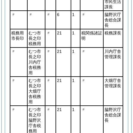
市民生活
課長
〃
〃
〃
6
1
〃
脇野沢庁
舎総合課
長
税務用
むつ市
〃
21
1
税関係諸証
税務課長
市長印
長之印
明
税務用
〃
むつ市
〃
21
1
〃
川内庁舎
長之印
管理課長
川内庁
舎税務
用
〃
むつ市
〃
21
1
〃
大畑庁舎
長之印
管理課長
大畑庁
舎税務
用
〃
むつ市
〃
21
1
〃
脇野沢庁
長之印
舎総合課
脇野沢
長
庁舎税
務用