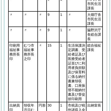
市民生活
課長
〃
〃
〃
9
1
〃
大畑庁舎
市民生活
課長
〃
〃
〃
9
1
〃
脇野沢庁
舎総合課
長
印刷用
むつ市
〃
15
1
生活保護決
総合福祉
福祉事
福祉事
定調書、受
課長
務所長
務所長
給者証及び
印
之印
医療受給者
証並びに利
用者負担額
及び保育料
に係る納付
書兼領収
書、口座振
替不能納付
書及び督促
状印刷用
出納員
領収年
円形
30
1
市税及び税
出納室長
印
月日む
外諸収入金