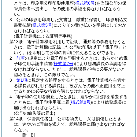
ときは、印刷用公印印影使用願
(
様式第6号
)
を当該公印の保
管責任者へ提出し、その使用の承認を得なければならな
い。
3
公印の印影を印刷した文書は、厳重に保管し、印影刷込文
書受払簿
(
様式第5号
)
によりその受け払いを明確にしておか
なければならない。
(電子計算機による証明等事務)
第13条
電子計算機を利用して証明、通知等の事務を行うと
きは、電子計算機に記録した公印の印影
(以下「電子印」と
いう。)
を印刷して公印の押印に代えることができる。
2
前項
の規定により電子印を印刷するときは、あらかじめ電
子印使用承認申請書
(
様式第7号
)
により総務課長の承認を得
なければならない。
ただし、総務課長が特に必要がないと
認めるときは、この限りでない。
3
第1項
に規定する処理をするときは、電子計算機を主管す
る課長及び利用する課長は、改ざんその他不正使用を防止
するために必要な措置を講じなければならない。
4
電子印の使用を廃止したときは、速やかに記録を消去する
とともに、電子印使用廃止届
(
様式第8号
)
により総務課長に
届け出なければならない。
(公印の紛失等の届出)
第14条
保管責任者は、公印を紛失し、又は損傷したとき
は、速やかに理由を添えて、総務課長に届け出なければな
らない。
附
則