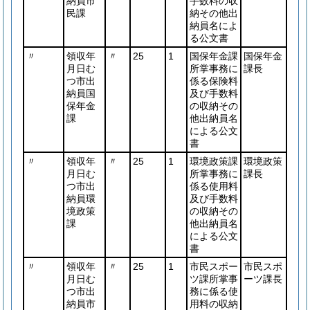
納員市
手数料の収
民課
納その他出
納員名によ
る公文書
〃
領収年
〃
25
1
国保年金課
国保年金
月日む
所掌事務に
課長
つ市出
係る保険料
納員国
及び手数料
保年金
の収納その
課
他出納員名
による公文
書
〃
領収年
〃
25
1
環境政策課
環境政策
月日む
所掌事務に
課長
つ市出
係る使用料
納員環
及び手数料
境政策
の収納その
課
他出納員名
による公文
書
〃
領収年
〃
25
1
市民スポー
市民スポ
月日む
ツ課所掌事
ーツ課長
つ市出
務に係る使
納員市
用料の収納