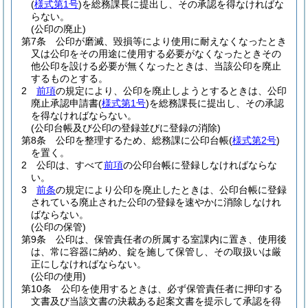
(
様式第1号
)
を総務課長に提出し、その承認を得なければな
らない。
(公印の廃止)
第7条
公印が磨滅、毀損等により使用に耐えなくなったとき
又は公印をその用途に使用する必要がなくなったときその
他公印を設ける必要が無くなったときは、当該公印を廃止
するものとする。
2
前項
の規定により、公印を廃止しようとするときは、公印
廃止承認申請書
(
様式第1号
)
を総務課長に提出し、その承認
を得なければならない。
(公印台帳及び公印の登録並びに登録の消除)
第8条
公印を整理するため、総務課に公印台帳
(
様式第2号
)
を置く。
2
公印は、すべて
前項
の公印台帳に登録しなければならな
い。
3
前条
の規定により公印を廃止したときは、公印台帳に登録
されている廃止された公印の登録を速やかに消除しなけれ
ばならない。
(公印の保管)
第9条
公印は、保管責任者の所属する室課内に置き、使用後
は、常に容器に納め、錠を施して保管し、その取扱いは厳
正にしなければならない。
(公印の使用)
第10条
公印を使用するときは、必ず保管責任者に押印する
文書及び当該文書の決裁ある起案文書を提示して承認を得