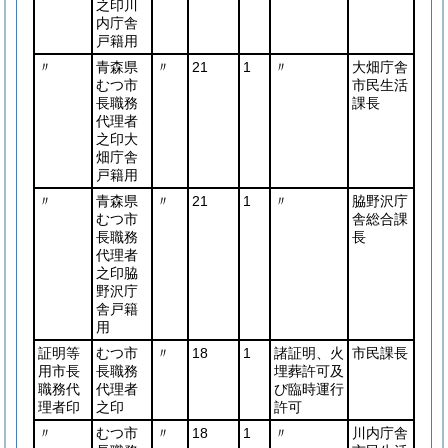
之印川
内庁舎
戸籍用
〃
青森県
〃
21
1
〃
大畑庁舎
むつ市
市民生活
長職務
課長
代理者
之印大
畑庁舎
戸籍用
〃
青森県
〃
21
1
〃
脇野沢庁
むつ市
舎総合課
長職務
長
代理者
之印脇
野沢庁
舎戸籍
用
証明等
むつ市
〃
18
1
諸証明、火
市民課長
用市長
長職務
埋葬許可及
職務代
代理者
び臨時運行
理者印
之印
許可
〃
むつ市
〃
18
1
〃
川内庁舎