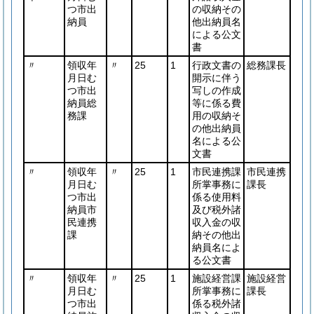
つ市出
の収納その
納員
他出納員名
による公文
書
〃
領収年
〃
25
1
行政文書の
総務課長
月日む
開示に伴う
つ市出
写しの作成
納員総
等に係る費
務課
用の収納そ
の他出納員
名による公
文書
〃
領収年
〃
25
1
市民連携課
市民連携
月日む
所掌事務に
課長
つ市出
係る使用料
納員市
及び税外諸
民連携
収入金の収
課
納その他出
納員名によ
る公文書
〃
領収年
〃
25
1
施設経営課
施設経営
月日む
所掌事務に
課長
つ市出
係る税外諸