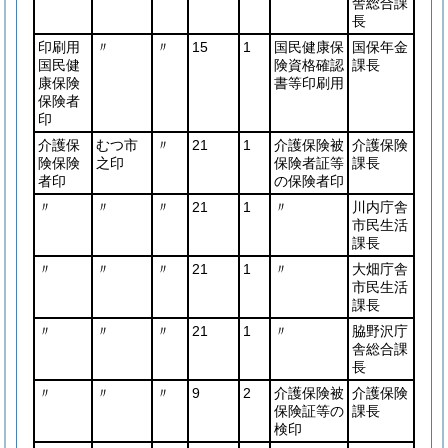
舎総合課
長
印刷用
〃
〃
15
1
国民健康保
国保年金
国民健
険資格確認
課長
康保険
書等印刷用
保険者
印
介護保
むつ市
〃
21
1
介護保険被
介護保険
険保険
之印
保険者証等
課長
者印
の保険者印
〃
〃
〃
21
1
〃
川内庁舎
市民生活
課長
〃
〃
〃
21
1
〃
大畑庁舎
市民生活
課長
〃
〃
〃
21
1
〃
脇野沢庁
舎総合課
長
〃
〃
〃
9
2
介護保険被
介護保険
保険証等の
課長
検印