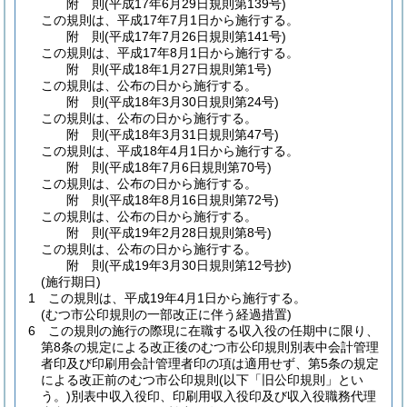
附
則
(平成17年6月29日
規則第139号)
この規則は、平成17年7月1日から施行する。
附
則
(平成17年7月26日
規則第141号)
この規則は、平成17年8月1日から施行する。
附
則
(平成18年1月27日
規則第1号)
この規則は、公布の日から施行する。
附
則
(平成18年3月30日
規則第24号)
この規則は、公布の日から施行する。
附
則
(平成18年3月31日
規則第47号)
この規則は、平成18年4月1日から施行する。
附
則
(平成18年7月6日
規則第70号)
この規則は、公布の日から施行する。
附
則
(平成18年8月16日
規則第72号)
この規則は、公布の日から施行する。
附
則
(平成19年2月28日
規則第8号)
この規則は、公布の日から施行する。
附
則
(平成19年3月30日
規則第12号
抄)
(施行期日)
1
この規則は、平成19年4月1日から施行する。
(むつ市公印規則の一部改正に伴う経過措置)
6
この規則の施行の際現に在職する収入役の任期中に限り、
第8条の規定による改正後のむつ市公印規則別表中会計管理
者印及び印刷用会計管理者印の項は適用せず、第5条の規定
による改正前のむつ市公印規則
(以下「旧公印規則」とい
う。)
別表中収入役印、印刷用収入役印及び収入役職務代理