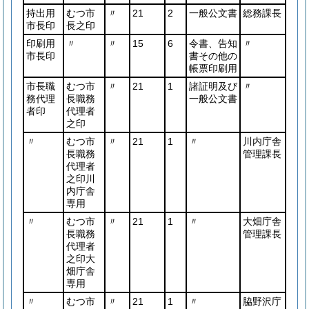
持出用
むつ市
〃
21
2
一般公文書
総務課長
市長印
長之印
印刷用
〃
〃
15
6
令書、告知
〃
市長印
書その他の
帳票印刷用
市長職
むつ市
〃
21
1
諸証明及び
〃
務代理
長職務
一般公文書
者印
代理者
之印
〃
むつ市
〃
21
1
〃
川内庁舎
長職務
管理課長
代理者
之印川
内庁舎
専用
〃
むつ市
〃
21
1
〃
大畑庁舎
長職務
管理課長
代理者
之印大
畑庁舎
専用
〃
むつ市
〃
21
1
〃
脇野沢庁