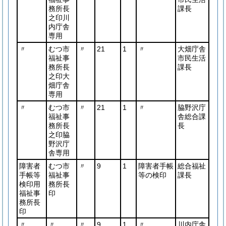
務所長
課長
之印川
内庁舎
専用
〃
むつ市
〃
21
1
〃
大畑庁舎
福祉事
市民生活
務所長
課長
之印大
畑庁舎
専用
〃
むつ市
〃
21
1
〃
脇野沢庁
福祉事
舎総合課
務所長
長
之印脇
野沢庁
舎専用
障害者
むつ市
〃
9
1
障害者手帳
総合福祉
手帳等
福祉事
等の検印
課長
検印用
務所長
福祉事
印
務所長
印
〃
〃
〃
9
1
〃
川内庁舎