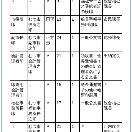
〃
〃
〃
9
1
福祉サービ
総合福祉
ス受給者証
課長
の検印
市役所
むつ市
円形
13
1
船員手帳事
市民課長
印
役所之
務用認印
印
副市長
むつ市
正方
24
1
一般公文書
総務課長
印
副市長
形
之印
会計管
むつ市
〃
21
1
領収書、金
出納室長
理者印
会計管
券受領書そ
理者之
の他会計管
印
理者名によ
る公文書
印刷用
〃
〃
15
1
送金通知書
〃
会計管
その他の帳
理者印
票印刷用
福祉事
むつ市
〃
17
1
一般公文書
総合福祉
務所長
福祉事
課長
印
務所長
之印
〃
むつ市
〃
21
1
〃
川内庁舎
福祉事
市民生活