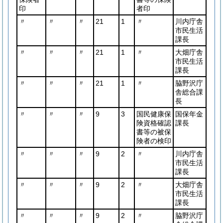
印
者印
〃
〃
〃
21
1
〃
川内庁舎
市民生活
課長
〃
〃
〃
21
1
〃
大畑庁舎
市民生活
課長
〃
〃
〃
21
1
〃
脇野沢庁
舎総合課
長
〃
〃
〃
9
3
国民健康保
国保年金
険資格確認
課長
書等の被保
険者の検印
〃
〃
〃
9
2
〃
川内庁舎
市民生活
課長
〃
〃
〃
9
2
〃
大畑庁舎
市民生活
課長
〃
〃
〃
9
2
〃
脇野沢庁