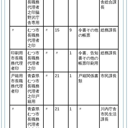
長職務
舎総合課
代理者
長
之印脇
野沢庁
舎専用
〃
むつ市
〃
15
9
令書その他
総務課長
長職務
の帳票
代理者
之印
印刷用
むつ市
〃
〃
1
令書、告知
総務課長
市長職
長職務
書その他の
務代理
代理者
帳票印刷用
者印
之印
戸籍用
青森県
〃
21
1
戸籍関係書
市民課長
市長職
むつ市
類
務代理
長職務
者印
代理者
之印戸
籍用
〃
青森県
〃
21
1
〃
川内庁舎
むつ市
市民生活
長職務
課長
代理者