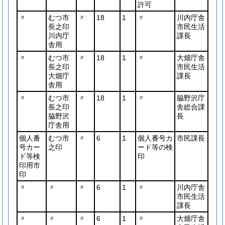
許可
〃
むつ市
〃
18
1
〃
川内庁舎
長之印
市民生活
川内庁
課長
舎用
〃
むつ市
〃
18
1
〃
大畑庁舎
長之印
市民生活
大畑庁
課長
舎用
〃
むつ市
〃
18
1
〃
脇野沢庁
長之印
舎総合課
脇野沢
長
庁舎用
個人番
むつ市
〃
6
1
個人番号カ
市民課長
号カー
之印
ード等の検
ド等検
印
印用市
印
〃
〃
〃
6
1
〃
川内庁舎
市民生活
課長
〃
〃
〃
6
1
〃
大畑庁舎