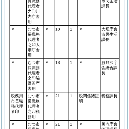
長職務
市民生活
代理者
課長
之印川
内庁舎
用
〃
むつ市
〃
18
1
〃
大畑庁舎
長職務
市民生活
代理者
課長
之印大
畑庁舎
用
〃
むつ市
〃
18
1
〃
脇野沢庁
長職務
舎総合課
代理者
長
之印脇
野沢庁
舎用
税務用
むつ市
〃
21
1
税関係諸証
税務課長
市長職
長職務
明
務代理
代理者
者印
之印税
務用
〃
むつ市
〃
21
1
〃
川内庁舎