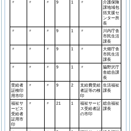
〃
〃
〃
9
1
〃
介護保険
課地域包
括支援セ
ンター所
長
〃
〃
〃
9
1
〃
川内庁舎
市民生活
課長
〃
〃
〃
9
1
〃
大畑庁舎
市民生活
課長
〃
〃
〃
9
1
〃
脇野沢庁
舎総合課
長
受給者
〃
〃
9
2
支給費受給
生活福祉
証検印
者証等の検
課長
用市印
印
福祉サ
〃
〃
21
1
福祉サービ
総合福祉
ービス
ス受給者証
課長
受給者
の市印
証用市
印