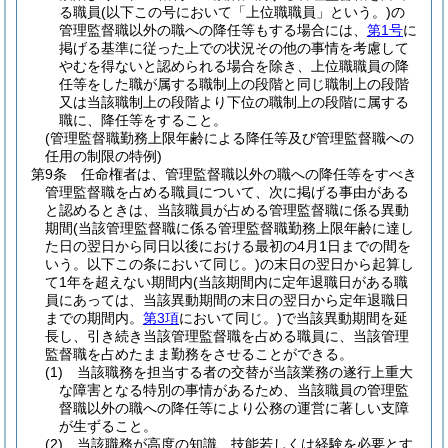
る職員
(以下この号において「上位職職員」という。)
の
管理監督職以外の職への降任等もする場合には、
第1号
に
掲げる基準に従った上での状況その他の事情を考慮して
やむを得ないと認められる場合を除き、上位職職員の降
任等をした職が属する職制上の段階と同じ職制上の段階
又は当該職制上の段階より下位の職制上の段階に属する
職に、降任等をすること。
(管理監督職勤務上限年齢による降任等及び管理監督職への
任用の制限の特例)
第9条
任命権者は、管理監督職以外の職への降任等をすべき
管理監督職を占める職員について、次に掲げる事由がある
と認めるときは、当該職員が占める管理監督職に係る異動
期間
(当該管理監督職に係る管理監督職勤務上限年齢に達し
た日の翌日から同日以後における最初の4月1日までの間を
いう。以下この条において同じ。)
の末日の翌日から起算し
て1年を超えない期間内
(当該期間内に定年退職日がある職
員にあっては、当該異動期間の末日の翌日から定年退職日
までの期間内。
第3項
において同じ。)
で当該異動期間を延
長し、引き続き当該管理監督職を占める職員に、当該管理
監督職を占めたまま勤務をさせることができる。
(1)
当該職務を担当する者の交替が当該業務の遂行上重大
な障害となる特別の事情があるため、当該職員の管理監
督職以外の職への降任等により公務の運営に著しい支障
が生ずること。
(2)
当該職務が高度の知識、技能若しくは経験を必要とす