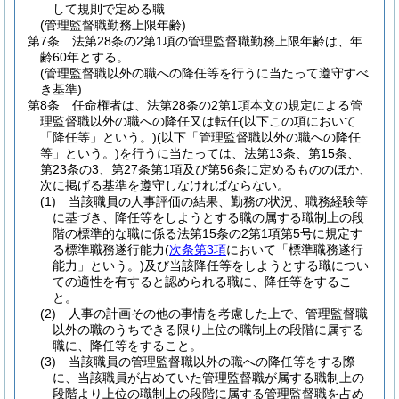
して規則で定める職
(管理監督職勤務上限年齢)
第7条
法第28条の2第1項の管理監督職勤務上限年齢は、年
齢60年とする。
(管理監督職以外の職への降任等を行うに当たって遵守すべ
き基準)
第8条
任命権者は、法第28条の2第1項本文の規定による管
理監督職以外の職への降任又は転任
(以下この項において
「降任等」という。)
(以下「管理監督職以外の職への降任
等」という。)
を行うに当たっては、法第13条、第15条、
第23条の3、第27条第1項及び第56条に定めるもののほか、
次に掲げる基準を遵守しなければならない。
(1)
当該職員の人事評価の結果、勤務の状況、職務経験等
に基づき、降任等をしようとする職の属する職制上の段
階の標準的な職に係る法第15条の2第1項第5号に規定す
る標準職務遂行能力
(
次条第3項
において「標準職務遂行
能力」という。)
及び当該降任等をしようとする職につい
ての適性を有すると認められる職に、降任等をするこ
と。
(2)
人事の計画その他の事情を考慮した上で、管理監督職
以外の職のうちできる限り上位の職制上の段階に属する
職に、降任等をすること。
(3)
当該職員の管理監督職以外の職への降任等をする際
に、当該職員が占めていた管理監督職が属する職制上の
段階より上位の職制上の段階に属する管理監督職を占め