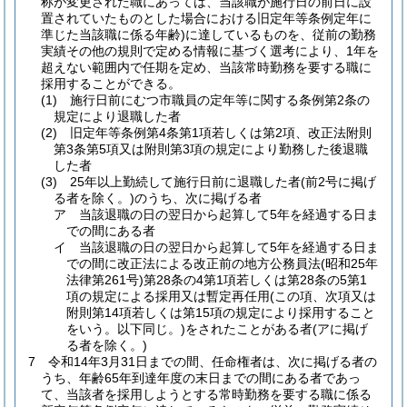
称が変更された職にあっては、当該職が施行日の前日に設
置されていたものとした場合における旧定年等条例定年に
準じた当該職に係る年齢)
に達しているものを、従前の勤務
実績その他の規則で定める情報に基づく選考により、1年を
超えない範囲内で任期を定め、当該常時勤務を要する職に
採用することができる。
(1)
施行日前にむつ市職員の定年等に関する条例第2条の
規定により退職した者
(2)
旧定年等条例第4条第1項若しくは第2項、改正法附則
第3条第5項又は附則第3項の規定により勤務した後退職
した者
(3)
25年以上勤続して施行日前に退職した者
(前2号に掲げ
る者を除く。)
のうち、次に掲げる者
ア
当該退職の日の翌日から起算して5年を経過する日ま
での間にある者
イ
当該退職の日の翌日から起算して5年を経過する日ま
での間に改正法による改正前の地方公務員法
(昭和25年
法律第261号)
第28条の4第1項若しくは第28条の5第1
項の規定による採用又は暫定再任用
(この項、次項又は
附則第14項若しくは第15項の規定により採用すること
をいう。以下同じ。)
をされたことがある者
(アに掲げ
る者を除く。)
7
令和14年3月31日までの間、任命権者は、次に掲げる者の
うち、年齢65年到達年度の末日までの間にある者であっ
て、当該者を採用しようとする常時勤務を要する職に係る