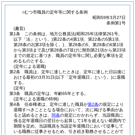
○むつ市職員の定年等に関する条例
昭和59年3月27日
条例第1号
(趣旨)
第1条
この条例は、地方公務員法
(昭和25年法律第261号。
以下「法」という。)
第22条の4第1項、第22条の5第1項、
第28条の2
(第3項を除く。)
、第28条の5、第28条の6第1項
から第3項まで及び第28条の7並びに附則第21項から第23項
までの規定に基づき、職員の定年等に関し必要な事項を定
めるものとする。
(定年による退職)
第2条
職員は、定年に達したときは、定年に達した日以後に
おける最初の3月31日
(以下「定年退職日」という。)
に退職
する。
(定年)
第3条
職員の定年は、年齢65年とする。
(定年による退職の特例)
第4条
任命権者は、定年に達した職員が
第2条
の規定により
退職すべきこととなる場合において、次に掲げる事由があ
ると認めるときは、
同条
の規定にかかわらず、当該職員に
係る定年退職日の翌日から起算して1年を超えない範囲内で
期限を定め、当該職員を当該定年退職日において従事して
いる職務に従事させるため、引き続き勤務させることがで