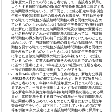
達年度の末日までの間にある者であって、当該者を採用し
ようとする短時間勤務の職
(新定年等条例第10条に規定する
短時間勤務の職をいう。以下同じ。)
に係る旧定年等条例定
年相当年齢
(短時間勤務の職を占める職員が、常時勤務を要
する職でその職務が当該短時間勤務の職と同種の職を占め
ているものとした場合における旧定年等条例定年
(施行日以
後に新たに設置された短時間勤務の職及び組織の変更等に
より名称が変更された短時間勤務の職にあっては、当該短
時間勤務の職が施行日の前日に設置されていたものとした
場合において、当該短時間勤務の職を占める職員が、常時
勤務を要する職でその職務が当該短時間勤務の職と同種の
職を占めているものとしたときにおける旧定年等条例定年
に準じた当該短時間勤務の職に係る年齢)
をいう。)
に達し
ているものを、従前の勤務実績その他の規則で定める情報
に基づく選考により、1年を超えない範囲内で任期を定め、
当該短時間勤務の職に採用することができる。
15
令和14年3月31日までの間、任命権者は、新地方公務員
法第22条の4第4項の規定にかかわらず、附則第7項各号に
掲げる者のうち、年齢65年到達年度の末日までの間にある
者であって、当該者を採用しようとする短時間勤務の職に
係る新定年等条例定年相当年齢
(短時間勤務の職を占める職
員が、常時勤務を要する職でその職務が当該短時間勤務の
職と同種の職を占めているものとした場合における新定年
等条例定年をいう。以下同じ。)
に達しているもの
(新定年
等条例第10条の規定により当該短時間勤務の職に採用する