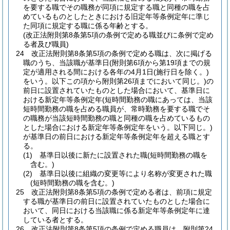
を要する職でその職務が同項に規定する職と同種の職を占
めているものとしたときにおける旧定年等条例定年に準じ
た同項に規定する職に係る年齢とする。
(改正法附則第8条第5項の条例で定める職並びに条例で定め
る者及び職員)
24
改正法附則第8条第5項の条例で定める職は、次に掲げる
職のうち、当該職が基準日
(附則第6項から第19項までの規
定が適用される間における各年の4月1日
(施行日を除く。)
をいう。以下この項から附則第26項までにおいて同じ。)
の
前日に設置されていたものとした場合において、基準日に
おける新定年等条例定年
(短時間勤務の職にあっては、当該
短時間勤務の職を占める職員が、常時勤務を要する職でそ
の職務が当該短時間勤務の職と同種の職を占めているもの
とした場合における新定年等条例定年をいう。以下同じ。)
が基準日の前日における新定年等条例定年を超える職とす
る。
(1)
基準日以後に新たに設置された職
(短時間勤務の職を
含む。)
(2)
基準日以後に組織の変更等により名称が変更された職
(短時間勤務の職を含む。)
25
改正法附則第8条第5項の条例で定める者は、前項に規定
する職が基準日の前日に設置されていたものとした場合に
おいて、同日における当該職に係る新定年等条例定年に達
している者とする。
26
改正法附則第8条第5項の条例で定める職員は、附則第24