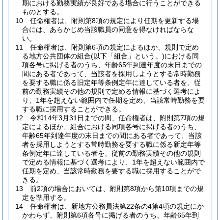
期における勤務実績が良好である場合に行うことができる
ものとする。
10
任命権者は、附則第8項の規定により任期を更新する場
合には、あらかじめ当該職員の同意を得なければならな
い。
11
任命権者は、附則第6項の規定によるほか、規則で定め
る地方公共団体の組合
(以下「組合」という。)
における同
項各号に掲げる者のうち、年齢65年到達年度の末日までの
間にある者であって、当該者を採用しようとする常時勤務
を要する職に係る旧定年等条例定年に達している者を、従
前の勤務実績その他の規則で定める情報に基づく選考によ
り、1年を超えない範囲内で任期を定め、当該常時勤務を要
する職に採用することができる。
12
令和14年3月31日までの間、任命権者は、附則第7項の規
定によるほか、組合における同項各号に掲げる者のうち、
年齢65年到達年度の末日までの間にある者であって、当該
者を採用しようとする常時勤務を要する職に係る新定年等
条例定年に達している者を、従前の勤務実績その他の規則
で定める情報に基づく選考により、1年を超えない範囲内で
任期を定め、当該常時勤務を要する職に採用することがで
きる。
13
前2項の場合においては、附則第8項から第10項までの規
定を準用する。
14
任命権者は、新地方公務員法第22条の4第4項の規定にか
かわらず、附則第6項各号に掲げる者のうち、年齢65年到