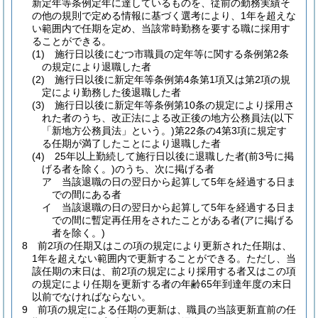
新定年等条例定年に達しているものを、従前の勤務実績そ
の他の規則で定める情報に基づく選考により、1年を超えな
い範囲内で任期を定め、当該常時勤務を要する職に採用す
ることができる。
(1)
施行日以後にむつ市職員の定年等に関する条例第2条
の規定により退職した者
(2)
施行日以後に新定年等条例第4条第1項又は第2項の規
定により勤務した後退職した者
(3)
施行日以後に新定年等条例第10条の規定により採用さ
れた者のうち、改正法による改正後の地方公務員法
(以下
「新地方公務員法」という。)
第22条の4第3項に規定す
る任期が満了したことにより退職した者
(4)
25年以上勤続して施行日以後に退職した者
(前3号に掲
げる者を除く。)
のうち、次に掲げる者
ア
当該退職の日の翌日から起算して5年を経過する日ま
での間にある者
イ
当該退職の日の翌日から起算して5年を経過する日ま
での間に暫定再任用をされたことがある者
(アに掲げる
者を除く。)
8
前2項の任期又はこの項の規定により更新された任期は、
1年を超えない範囲内で更新することができる。
ただし、当
該任期の末日は、前2項の規定により採用する者又はこの項
の規定により任期を更新する者の年齢65年到達年度の末日
以前でなければならない。
9
前項の規定による任期の更新は、職員の当該更新直前の任