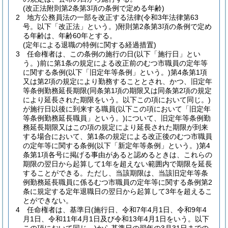
(改正法附則第2条第3項の条例で定める年齢)
2
地方公務員法の一部を改正する法律
(令和3年法律第63
号。以下「改正法」という。)
附則第2条第3項の条例で定め
る年齢は、年齢60年とする。
(定年による退職の特例に関する経過措置)
3
任命権者は、この条例の施行の日
(以下「施行日」とい
う。)
前に第1条の規定による改正前のむつ市職員の定年等
に関する条例
(以下「旧定年等条例」という。)
第4条第1項
又は第2項の規定により勤務することとされ、かつ、旧定年
等条例勤務延長期限
(同条第1項の期限又は同条第2項の規定
により延長された期限をいう。以下この項において同じ。)
が施行日以後に到来する職員
(以下この項において「旧定年
等条例勤務延長職員」という。)
について、旧定年等条例勤
務延長期限又はこの項の規定により延長された期限が到来
する場合において、第1条の規定による改正後のむつ市職員
の定年等に関する条例
(以下「新定年等条例」という。)
第4
条第1項各号に掲げる事由があると認めるときは、これらの
期限の翌日から起算して1年を超えない範囲内で期限を延長
することができる。
ただし、当該期限は、当該旧定年等条
例勤務延長職員に係るむつ市職員の定年等に関する条例第2
条に規定する定年退職日の翌日から起算して3年を超えるこ
とができない。
4
任命権者は、基準日
(施行日、令和7年4月1日、令和9年4
月1日、令和11年4月1日及び令和13年4月1日をいう。以下