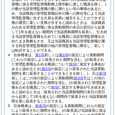
督職に係る管理監督職勤務上限年齢に達した職員を除く。)
の数が当該管理監督職の数に満たない等の事情があるた
め、当該職員の管理監督職以外の職への降任等により当該
管理監督職に生ずる欠員を容易に補充することができず公
務の運営に著しい支障が生ずると認めるときは、当該職員
が占める管理監督職に係る異動期間の末日の翌日から起算
して1年を超えない期間内で当該異動期間を延長し、引き続
き当該管理監督職を占めている職員に当該管理監督職を占
めたまま勤務をさせ、又は当該職員を当該管理監督職が属
する特定管理監督職群の他の管理監督職に降任し、若しく
は転任することができる。
4
任命権者は、
第1項
若しくは
第2項
の規定により異動期間
(これらの規定により延長された期間を含む。)
が延長され
た管理監督職を占める職員について
前項
に規定する事由が
あると認めるとき
(
第2項
の規定により延長された当該異動
期間を更に延長することができるときを除く。)
、又は
前項
若しくはこの項の規定により異動期間
(
前3項
又はこの項の
規定により延長された期間を含む。)
が延長された管理監督
職を占める職員について
前項
に規定する事由が引き続きあ
ると認めるときは、延長された当該異動期間の末日の翌日
から起算して1年を超えない期間内で延長された当該異動期
間を更に延長することができる。
5
任命権者は、
前各項
の規定による異動期間
(これらの規定
により延長された期間を含む。)
の延長及び当該延長に係る