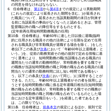
職員の降任又は転任をする場合には、あらかじめ当該職員
の同意を得なければならない。
6
任命権者は、
第1項
から
第4項
までの規定により異動期間
(これらの規定により延長された期間を含む。)
が延長され
た職員について、延長された当該異動期間の末日が到来す
る前に当該延長の事由がなくなったと認めるときは、管理
監督職以外の職への降任等をするものとする。
(定年前再任用短時間勤務職員の任用)
第10条
任命権者は、年齢60年に達した日以後に退職
(臨時
的に任用される職員その他の法律により任期を定めて任用
される職員及び非常勤職員が退職する場合を除く。)
をした
者
(以下この条及び
次条
において「年齢60年以上退職者」と
いう。)
を、従前の勤務実績その他の規則で定める情報に基
づく選考により、短時間勤務の職
(当該職を占める職員の1
週間当たりの通常の勤務時間が、常時勤務を要する職でそ
の職務が当該短時間勤務の職と同種の職を占める職員の1週
間当たりの通常の勤務時間に比し短い時間である職をい
う。以下この条及び
次条
において同じ。)
に採用することが
できる。
ただし、年齢60年以上退職者がその者を採用しよ
うとする短時間勤務の職に係る定年退職日相当日
(短時間勤
務の職を占める職員が、常時勤務を要する職でその職務が
当該短時間勤務の職と同種の職を占めているものとした場
合における定年退職日をいう。)
を経過した者であるとき
は、この限りでない。
第11条
任命権者は、
前条本文
の規定によるほか、規則で定