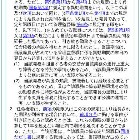
きる。
ただし、
第9条第1項
から
第4項
までの規定により異
動期間
(
同条第1項
に規定する異動期間をいう。以下この項
及び
次項
において同じ。)
(
同条第1項
から
第4項
までの規定
により延長された期間を含む。)
を延長した職員であって、
定年退職日において管理監督職
(
第6条
に規定する職をい
う。以下同じ。)
を占めている職員については、
第9条第1項
又は
第2項
の規定により当該定年退職日まで当該異動期間を
延長した場合であって、引き続き勤務させることについて
任命権者の承認を得たときに限るものとし、当該期限は、
当該職員が占めている管理監督職に係る異動期間の末日の
翌日から起算して3年を超えることができない。
(1)
当該職務を担当する者の交替が当該業務の遂行上重大
な障害となる特別の事情があるため、当該職員の退職に
より公務の運営に著しい支障が生ずること。
(2)
当該職務が高度の知識、技能若しくは経験を必要とす
るものであるため、又は当該職務に係る勤務環境その他
の勤務条件に特殊性があるため、当該職員の退職により
生ずる欠員を容易に補充することができず公務の運営に
著しい支障が生ずること。
2
任命権者は、
前項
の期限又はこの項の規定により延長され
た期限が到来する場合において、
前項各号
に掲げる事由が
引き続きあると認めるときは、これらの期限の翌日から起
算して1年を超えない範囲内で期限を延長することができ
る。
ただし、当該期限は、当該職員に係る定年退職日
(
同項
ただし書
に規定する職員にあっては、当該職員が占めてい