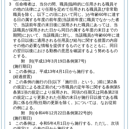
3
任命権者は、当分の間、職員
(臨時的に任用される職員そ
の他の法律により任期を定めて任用される職員及び非常勤
職員を除く。以下この項において同じ。)
が年齢60年に達す
る日の属する年度の前年度
(当該前年度に職員でなかった者
で、当該前年度の末日後に採用された職員にあっては、当
該職員が採用された日から同日の属する年度の末日までの
期間)
において、当該職員に対し、当該職員が年齢60年に達
する日以後に適用される任用及び給与に関する措置の内容
その他の必要な情報を提供するものとするとともに、同日
の翌日以後における勤務の意思を確認するよう努めるもの
とする。
附
則
(平成13年3月19日
条例第7号)
(施行期日)
1
この条例は、平成13年4月1日から施行する。
(経過措置)
2
この条例の施行の日
(以下「施行日」という。)
前に第2条
の規定による改正前のむつ市職員の定年等に関する条例第5
条第1項の規定により採用され、同項の任期又は同条第2項
の規定により更新された任期の末日が施行日以後である職
員に係る任用
(任期の更新を除く。)
については、なお従前
の例による。
附
則
(令和4年12月22日
条例第22号抄)
(施行期日)
1
この条例は、令和5年4月1日から施行する。
ただし、次項
の規定は、公布の日から施行する。