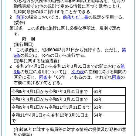
める地方公共団体の組合の年齢60年以上退職者を、従前の
勤務実績その他の規則で定める情報に基づく選考により、
短時間勤務の職に採用することができる。
2
前項
の場合においては、
前条ただし書
の規定を準用する。
(委任)
第12条
この条例の施行に関し必要な事項は、規則で定め
る。
附
則
(施行期日)
1
この条例は、昭和60年3月31日から施行する。
ただし、
第
5条
の規定は、公布の日から施行する。
(定年に関する経過措置)
2
令和5年4月1日から令和13年3月31日までの間における
第
3条
の規定の適用については、
次の表
の左欄に掲げる期間の
区分に応じ、
同条
中「65年」とあるのは、それぞれ
同表
の
右欄に掲げる字句とする。
令和5年4月1日から令和7年3月31日まで
61年
令和7年4月1日から令和9年3月31日まで
62年
令和9年4月1日から令和11年3月31日まで
63年
令和11年4月1日から令和13年3月31日ま
64年
で
(年齢60年に達する職員等に対する情報の提供及び勤務の意
思の確認)