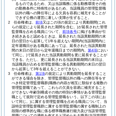
るものであるため、又は当該職務に係る勤務環境その他
の勤務条件に特殊性があるため、当該職員の管理監督職
以外の職への降任等による欠員を容易に補充することが
できず公務の運営に著しい支障が生ずること。
2
任命権者は、
前項
又はこの項の規定により異動期間
(これ
らの規定により延長された期間を含む。)
が延長された管理
監督職を占める職員について、
前項各号
に掲げる事由が引
き続きあると認めるときは、延長された当該異動期間の末
日の翌日から起算して1年を超えない期間内
(当該期間内に
定年退職日がある職員にあっては、延長された当該異動期
間の末日の翌日から定年退職日までの期間内。
第4項
におい
て同じ。)
で延長された当該異動期間を更に延長することが
できる。
ただし、更に延長される当該異動期間の末日は、
当該職員が占める管理監督職に係る異動期間の末日の翌日
から起算して3年を超えることができない。
3
任命権者は、
第1項
の規定により異動期間を延長すること
ができる場合を除き、管理監督職以外の職への降任等をす
べき特定管理監督職群
(職務の内容が相互に類似する複数の
管理監督職であって、これらの欠員を容易に補充すること
ができない年齢別構成その他の特別の事情がある管理監督
職として規則で定める管理監督職をいう。以下この項にお
いて同じ。)
に属する管理監督職を占める職員について、当
該特定管理監督職群に属する管理監督職の属する職制上の
段階の標準的な職に係る標準職務遂行能力及び当該管理監
督職についての適性を有すると認められる職員
(当該管理監