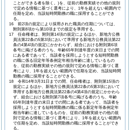
ことができる者を除く。)
を、従前の勤務実績その他の規則
で定める情報に基づく選考により、1年を超えない範囲内で
任期を定め、当該短時間勤務の職に採用することができ
る。
16
前2項の規定により採用された職員の任期については、
附則第8項から第10項までの規定を準用する。
17
任命権者は、附則第14項の規定によるほか、新地方公務
員法第22条の5第3項において準用する新地方公務員法第22
条の4第4項の規定にかかわらず、組合における附則第6項
各号に掲げる者のうち、年齢65年到達年度の末日までの間
にある者であって、当該者を採用しようとする短時間勤務
の職に係る旧定年等条例定年相当年齢に達しているもの
を、従前の勤務実績その他の規則で定める情報に基づく選
考により、1年を超えない範囲内で任期を定め、当該短時間
勤務の職に採用することができる。
18
令和14年3月31日までの間、任命権者は、附則第15項の
規定によるほか、新地方公務員法第22条の5第3項において
準用する新地方公務員法第22条の4第4項の規定にかかわら
ず、組合における附則第7項各号に掲げる者のうち、年齢
65年到達年度の末日までの間にある者であって、当該者を
採用しようとする短時間勤務の職に係る新定年等条例定年
相当年齢に達しているものを、従前の勤務実績その他の規
則で定める情報に基づく選考により、1年を超えない範囲内
で任期を定め、当該短時間勤務の職に採用することができ
る。