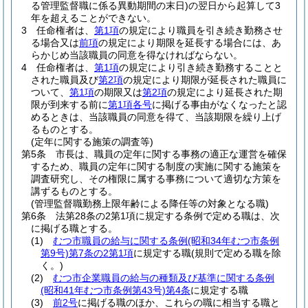
る管理監督職に係る異動期間の末日)
の翌日から起算して3
年を超えることができない。
3
任命権者は、
第1項
の規定により職員を引き続き勤務させ
る場合又は
前項
の規定により期限を延長する場合には、あ
らかじめ当該職員の同意を得なければならない。
4
任命権者は、
第1項
の規定により引き続き勤務することと
された職員及び
第2項
の規定により期限が延長された職員に
ついて、
第1項
の期限又は
第2項
の規定により延長された期
限が到来する前に
第1項各号
に掲げる事由がなくなったと認
めるときは、当該職員の同意を得て、当該期限を繰り上げ
るものとする。
(定年に関する施策の調査等)
第5条
市長は、職員の定年に関する事務の適正な運営を確保
するため、職員の定年に関する制度の実施に関する施策を
調査研究し、その権限に属する事務について適切な方策を
講ずるものとする。
(管理監督職勤務上限年齢による降任等の対象となる職)
第6条
法第28条の2第1項に規定する条例で定める職は、次
に掲げる職とする。
(1)
むつ市職員の給与に関する条例
(昭和34年むつ市条例
第9号)
第7条の2第1項
に規定する職
(規則で定める職を除
く。)
(2)
むつ市企業職員の給与の種類及び基準に関する条例
(昭和41年むつ市条例第43号)
第4条
に規定する職
(3)
前2号
に掲げる職のほか、これらの職に相当する職と