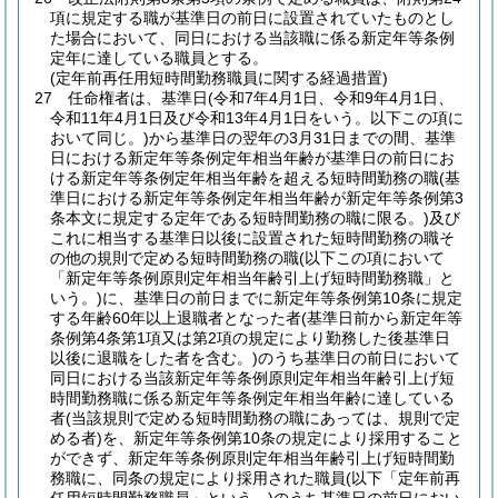
項に規定する職が基準日の前日に設置されていたものとし
た場合において、同日における当該職に係る新定年等条例
定年に達している職員とする。
(定年前再任用短時間勤務職員に関する経過措置)
27
任命権者は、基準日
(令和7年4月1日、令和9年4月1日、
令和11年4月1日及び令和13年4月1日をいう。以下この項に
おいて同じ。)
から基準日の翌年の3月31日までの間、基準
日における新定年等条例定年相当年齢が基準日の前日にお
ける新定年等条例定年相当年齢を超える短時間勤務の職
(基
準日における新定年等条例定年相当年齢が新定年等条例第3
条本文に規定する定年である短時間勤務の職に限る。)
及び
これに相当する基準日以後に設置された短時間勤務の職そ
の他の規則で定める短時間勤務の職
(以下この項において
「新定年等条例原則定年相当年齢引上げ短時間勤務職」と
いう。)
に、基準日の前日までに新定年等条例第10条に規定
する年齢60年以上退職者となった者
(基準日前から新定年等
条例第4条第1項又は第2項の規定により勤務した後基準日
以後に退職をした者を含む。)
のうち基準日の前日において
同日における当該新定年等条例原則定年相当年齢引上げ短
時間勤務職に係る新定年等条例定年相当年齢に達している
者
(当該規則で定める短時間勤務の職にあっては、規則で定
める者)
を、新定年等条例第10条の規定により採用すること
ができず、新定年等条例原則定年相当年齢引上げ短時間勤
務職に、同条の規定により採用された職員
(以下「定年前再