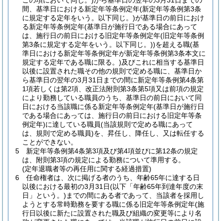
この項において同じ。)
から基準日の翌年の3月31日までの
間、基準日における新定年等条例定年
(新定年等条例第3条
に規定する定年をいう。以下同じ。)
が基準日の前日におけ
る新定年等条例定年
(基準日が施行日である場合にあって
は、施行日の前日における旧定年等条例定年
(旧定年等条例
第3条に規定する定年をいう。以下同じ。)
)
を超える職
(基
準日における新定年等条例定年が新定年等条例第3条本文に
規定する定年である職に限る。)
及びこれに相当する基準日
以後に設置された職その他の規則で定める職に、基準日か
ら基準日の翌年の3月31日までの間に新定年等条例第4条第
1項若しくは第2項、改正法附則第3条第5項又は前項の規定
により勤務している職員のうち、基準日の前日において同
日における当該職に係る新定年等条例定年
(基準日が施行日
である場合にあっては、施行日の前日における旧定年等条
例定年)
に達している職員
(当該規則で定める職にあって
は、規則で定める職員)
を、昇任し、降任し、又は転任する
ことができない。
5
新定年等条例第4条第3項及び第4項並びに第12条の規定
は、附則第3項の規定による勤務について準用する。
(定年退職者等の再任用に関する経過措置)
6
任命権者は、次に掲げる者のうち、年齢65年に達する日
以後における最初の3月31日
(以下「年齢65年到達年度の末
日」という。)
までの間にある者であって、当該者を採用し
ようとする常時勤務を要する職に係る旧定年等条例定年
(施
行日以後に新たに設置された職及び組織の変更等により名