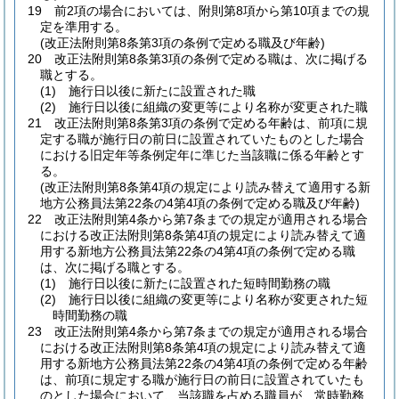
19
前2項の場合においては、附則第8項から第10項までの規
定を準用する。
(改正法附則第8条第3項の条例で定める職及び年齢)
20
改正法附則第8条第3項の条例で定める職は、次に掲げる
職とする。
(1)
施行日以後に新たに設置された職
(2)
施行日以後に組織の変更等により名称が変更された職
21
改正法附則第8条第3項の条例で定める年齢は、前項に規
定する職が施行日の前日に設置されていたものとした場合
における旧定年等条例定年に準じた当該職に係る年齢とす
る。
(改正法附則第8条第4項の規定により読み替えて適用する新
地方公務員法第22条の4第4項の条例で定める職及び年齢)
22
改正法附則第4条から第7条までの規定が適用される場合
における改正法附則第8条第4項の規定により読み替えて適
用する新地方公務員法第22条の4第4項の条例で定める職
は、次に掲げる職とする。
(1)
施行日以後に新たに設置された短時間勤務の職
(2)
施行日以後に組織の変更等により名称が変更された短
時間勤務の職
23
改正法附則第4条から第7条までの規定が適用される場合
における改正法附則第8条第4項の規定により読み替えて適
用する新地方公務員法第22条の4第4項の条例で定める年齢
は、前項に規定する職が施行日の前日に設置されていたも
のとした場合において、当該職を占める職員が、常時勤務