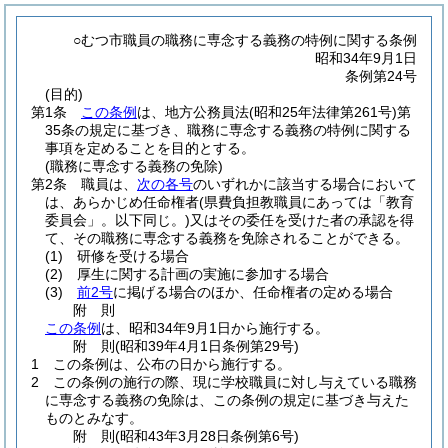
○むつ市職員の職務に専念する義務の特例に関する条例
昭和34年9月1日
条例第24号
(目的)
第1条
この条例
は、地方公務員法
(昭和25年法律第261号)
第
35条の規定に基づき、職務に専念する義務の特例に関する
事項を定めることを目的とする。
(職務に専念する義務の免除)
第2条
職員は、
次の各号
のいずれかに該当する場合において
は、あらかじめ任命権者
(県費負担教職員にあっては「教育
委員会」。以下同じ。)
又はその委任を受けた者の承認を得
て、その職務に専念する義務を免除されることができる。
(1)
研修を受ける場合
(2)
厚生に関する計画の実施に参加する場合
(3)
前2号
に掲げる場合のほか、任命権者の定める場合
附
則
この条例
は、昭和34年9月1日から施行する。
附
則
(昭和39年4月1日
条例第29号)
1
この条例は、公布の日から施行する。
2
この条例の施行の際、現に学校職員に対し与えている職務
に専念する義務の免除は、この条例の規定に基づき与えた
ものとみなす。
附
則
(昭和43年3月28日
条例第6号)